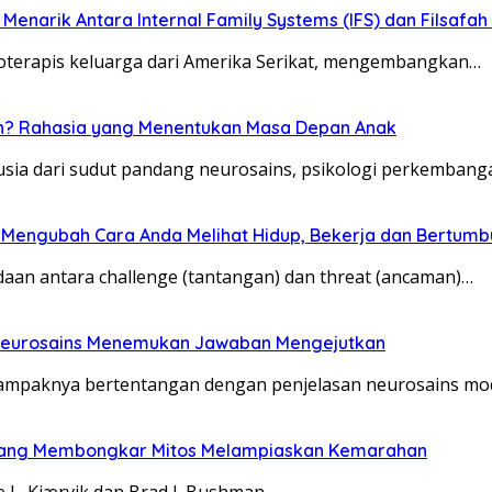
 Menarik Antara Internal Family Systems (IFS) dan Filsafa
sikoterapis keluarga dari Amerika Serikat, mengembangkan…
n? Rahasia yang Menentukan Masa Depan Anak
nusia dari sudut pandang neurosains, psikologi perkembang
 Mengubah Cara Anda Melihat Hidup, Bekerja dan Bertumb
aan antara challenge (tantangan) dan threat (ancaman)…
 Neurosains Menemukan Jawaban Mengejutkan
 tampaknya bertentangan dengan penjelasan neurosains mod
n yang Membongkar Mitos Melampiaskan Kemarahan
ie L. Kjærvik dan Brad J. Bushman…