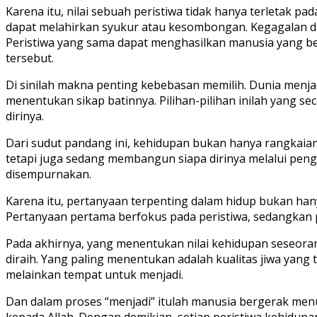
Karena itu, nilai sebuah peristiwa tidak hanya terletak pa
dapat melahirkan syukur atau kesombongan. Kegagalan d
Peristiwa yang sama dapat menghasilkan manusia yang b
tersebut.
Di sinilah makna penting kebebasan memilih. Dunia menj
menentukan sikap batinnya. Pilihan-pilihan inilah yang 
dirinya.
Dari sudut pandang ini, kehidupan bukan hanya rangkaian
tetapi juga sedang membangun siapa dirinya melalui penga
disempurnakan.
Karena itu, pertanyaan terpenting dalam hidup bukan hanya
Pertanyaan pertama berfokus pada peristiwa, sedangkan
Pada akhirnya, yang menentukan nilai kehidupan seseor
diraih. Yang paling menentukan adalah kualitas jiwa yang
melainkan tempat untuk menjadi.
Dan dalam proses “menjadi” itulah manusia bergerak me
kepada Allah. Dengan demikian, setiap peristiwa kehidup