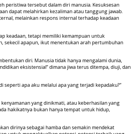
leh peristiwa tersebut dalam diri manusia. Kesuksesan
aan dapat melahirkan kezaliman atau tanggung jawab.
rnal, melainkan respons internal terhadap keadaan
dap keadaan, tetapi memiliki kemampuan untuk
san, sekecil apapun, ikut menentukan arah pertumbuhan
mbentukan diri. Manusia tidak hanya mengalami dunia,
ikan eksistensial” dimana jiwa terus ditempa, diuji, dan
di seperti apa aku melalui apa yang terjadi kepadaku?”
 kenyamanan yang dinikmati, atau keberhasilan yang
pada hakikatnya bukan hanya tempat untuk hidup,
akan dirinya sebagai hamba dan semakin mendekat
atan untuk mengaktualkan potensi-potensi terbaik yang