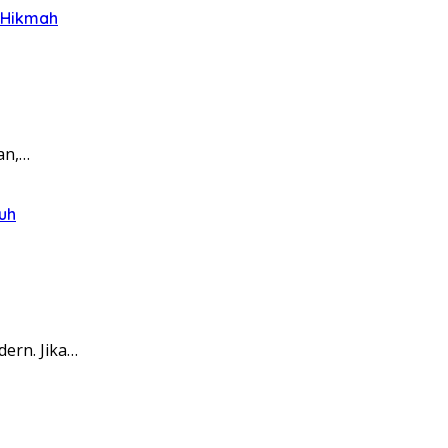
h Hikmah
an,…
uh
ern. Jika…