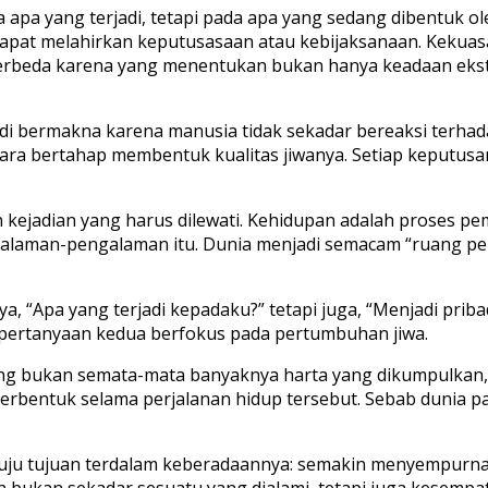
da apa yang terjadi, tetapi pada apa yang sedang dibentuk o
apat melahirkan keputusasaan atau kebijaksanaan. Kekuas
erbeda karena yang menentukan bukan hanya keadaan ekste
adi bermakna karena manusia tidak sekadar bereaksi terha
secara bertahap membentuk kualitas jiwanya. Setiap keputu
 kejadian yang harus dilewati. Kehidupan adalah proses pe
laman-pengalaman itu. Dunia menjadi semacam “ruang pendid
, “Apa yang terjadi kepadaku?” tetapi juga, “Menjadi priba
 pertanyaan kedua berfokus pada pertumbuhan jiwa.
ang bukan semata-mata banyaknya harta yang dikumpulkan,
 terbentuk selama perjalanan hidup tersebut. Sebab dunia 
nuju tujuan terdalam keberadaannya: semakin menyempurn
an bukan sekadar sesuatu yang dialami, tetapi juga kesemp