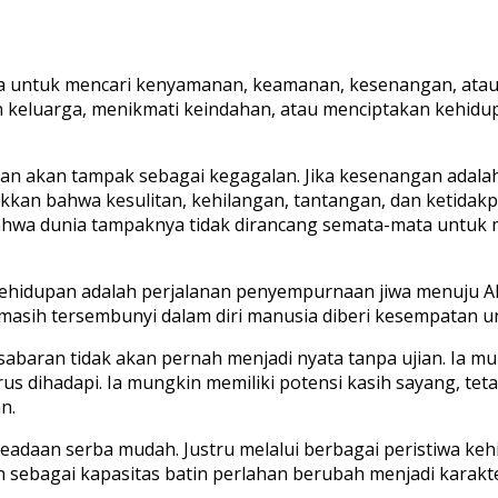
untuk mencari kenyamanan, keamanan, kesenangan, atau ke
 keluarga, menikmati keindahan, atau menciptakan kehidu
tan akan tampak sebagai kegagalan. Jika kesenangan adala
ukkan bahwa kesulitan, kehilangan, tantangan, dan ketidak
ahwa dunia tampaknya tidak dirancang semata-mata untu
 kehidupan adalah perjalanan penyempurnaan jiwa menuju A
 masih tersembunyi dalam diri manusia diberi kesempatan
abaran tidak akan pernah menjadi nyata tanpa ujian. Ia mu
arus dihadapi. Ia mungkin memiliki potensi kasih sayang, t
n.
m keadaan serba mudah. Justru melalui berbagai peristiwa k
sebagai kapasitas batin perlahan berubah menjadi karakte