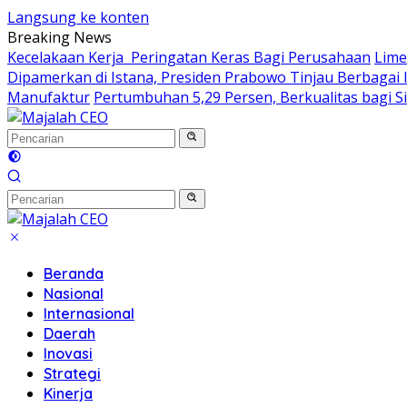
Langsung ke konten
Breaking News
Kecelakaan Kerja Peringatan Keras Bagi Perusahaan
Lime
Dipamerkan di Istana, Presiden Prabowo Tinjau Berbagai 
Manufaktur
Pertumbuhan 5,29 Persen, Berkualitas bagi S
Beranda
Nasional
Internasional
Daerah
Inovasi
Strategi
Kinerja