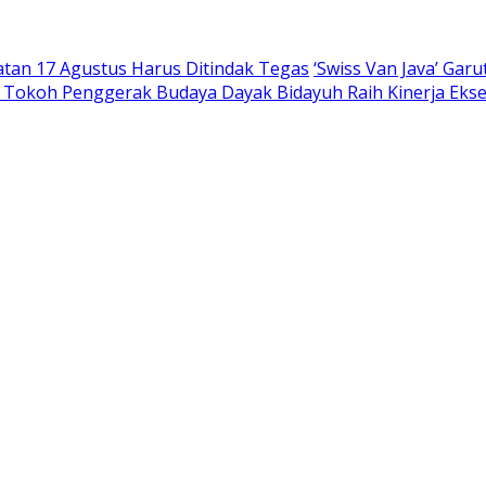
tan 17 Agustus Harus Ditindak Tegas
‘Swiss Van Java’ Garu
, Tokoh Penggerak Budaya Dayak Bidayuh Raih Kinerja Ekse