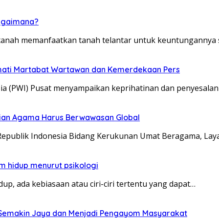
 bagaimana?
tanah memanfaatkan tanah telantar untuk keuntungannya 
rmati Martabat Wartawan dan Kemerdekaan Pers
ia (PWI) Pusat menyampaikan keprihatinan dan penyesalan
erian Agama Harus Berwawasan Global
Republik Indonesia Bidang Kerukunan Umat Beragama, La
am hidup menurut psikologi
, ada kebiasaan atau ciri-ciri tertentu yang dapat…
i Semakin Jaya dan Menjadi Pengayom Masyarakat