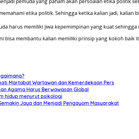
enjadi pemuda yang paham akan persoalan etika politik seb
n memahami etika politik. Sehingga ketika kalian jadi, kali
 harus memiliki jiwa kepemimpinan yang kuat sehingga m
ni bisa membantu kalian memiliki prinsip yang kokoh baik it
 bagaimana?
rmati Martabat Wartawan dan Kemerdekaan Pers
erian Agama Harus Berwawasan Global
am hidup menurut psikologi
i Semakin Jaya dan Menjadi Pengayom Masyarakat