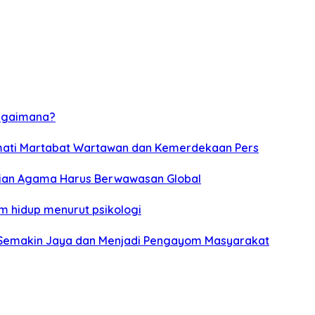
 bagaimana?
rmati Martabat Wartawan dan Kemerdekaan Pers
erian Agama Harus Berwawasan Global
am hidup menurut psikologi
i Semakin Jaya dan Menjadi Pengayom Masyarakat