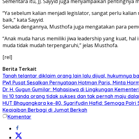
Sementara itu, JJ. Sayyid juga menyampaikan pentingnya m
“Ya sebelum kalian menjadi legislator, sangat perlu kalia
baik,” kata Sayyid.
Senada dengannya, Musthofa juga mengatakan para pemuda
“Anak muda harus memiliki jiwa leadership yang kuat, hal i
muda tidak mudah terpengaruhi,” jelas Musthofa.
[rel]
Berita Terkait
Tanah telantar diklaim orang lain lalu dijual, hukumnya
PWI Pusat Sesalkan Pernyataan Hotman Paris, Minta Ho
Dr. H. Gugun Gumilar: Mahasiswa di Lingkungan Kement
Ini 10 tanda orang tidak sukses dan tak pernah maju dal
HUT Bhayangkara ke-80, Syarifudin Hafid: Semoga Polr
Keajaiban Berbagi di Jumat Berkah
Komentar