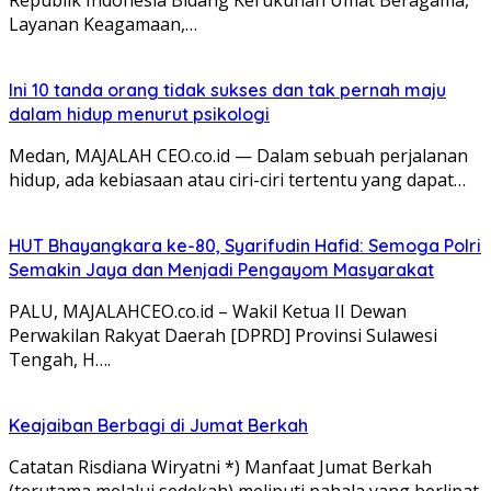
Layanan Keagamaan,…
Ini 10 tanda orang tidak sukses dan tak pernah maju
dalam hidup menurut psikologi
Medan, MAJALAH CEO.co.id — Dalam sebuah perjalanan
hidup, ada kebiasaan atau ciri-ciri tertentu yang dapat…
HUT Bhayangkara ke-80, Syarifudin Hafid: Semoga Polri
Semakin Jaya dan Menjadi Pengayom Masyarakat
PALU, MAJALAHCEO.co.id – Wakil Ketua II Dewan
Perwakilan Rakyat Daerah [DPRD] Provinsi Sulawesi
Tengah, H….
Keajaiban Berbagi di Jumat Berkah
Catatan Risdiana Wiryatni *) Manfaat Jumat Berkah
(terutama melalui sedekah) meliputi pahala yang berlipat