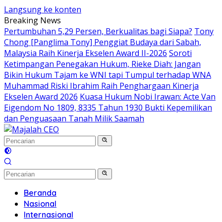
Langsung ke konten
Breaking News
Pertumbuhan 5,29 Persen, Berkualitas bagi Siapa?
Tony
Chong [Panglima Tony] Penggiat Budaya dari Sabah,
Malaysia Raih Kinerja Ekselen Award II-2026
Soroti
Ketimpangan Penegakan Hukum, Rieke Diah: Jangan
Bikin Hukum Tajam ke WNI tapi Tumpul terhadap WNA
Muhammad Riski Ibrahim Raih Penghargaan Kinerja
Ekselen Award 2026
Kuasa Hukum Nobi Irawan: Acte Van
Eigendom No 1809, 8335 Tahun 1930 Bukti Kepemilikan
dan Penguasaan Tanah Milik Saamah
Beranda
Nasional
Internasional