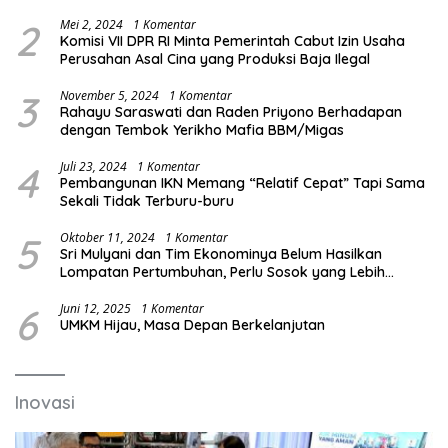
2
Mei 2, 2024
1 Komentar
Komisi VII DPR RI Minta Pemerintah Cabut Izin Usaha
Perusahan Asal Cina yang Produksi Baja Ilegal
3
November 5, 2024
1 Komentar
Rahayu Saraswati dan Raden Priyono Berhadapan
dengan Tembok Yerikho Mafia BBM/Migas
4
Juli 23, 2024
1 Komentar
Pembangunan IKN Memang “Relatif Cepat” Tapi Sama
Sekali Tidak Terburu-buru
5
Oktober 11, 2024
1 Komentar
Sri Mulyani dan Tim Ekonominya Belum Hasilkan
Lompatan Pertumbuhan, Perlu Sosok yang Lebih
Kreatif dan Out of the Box
6
Juni 12, 2025
1 Komentar
UMKM Hijau, Masa Depan Berkelanjutan
Inovasi