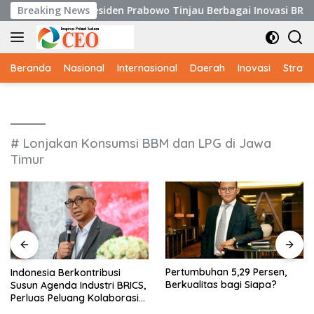
Langsung
Istana, Presiden Prabowo Tinjau Berbagai Inovasi BRIN
Breaking News
ke
konten
Beranda
Nasional
Internasional
Daerah
Inovasi
Strate
# Lonjakan Konsumsi BBM dan LPG di Jawa
Timur
Pertumbuhan 5,29 Persen,
Indonesia Berkontribusi
Berkualitas bagi Siapa?
Susun Agenda Industri BRICS,
Perluas Peluang Kolaborasi
Teknologi dan Manufaktur