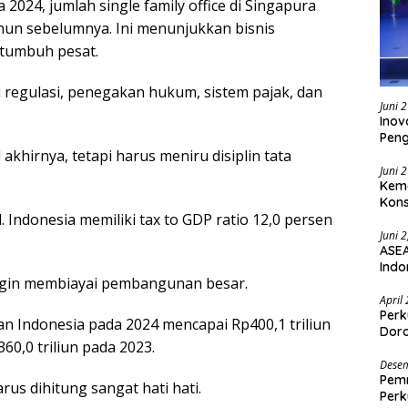
 2024, jumlah single family office di Singapura
ahun sebelumnya. Ini menunjukkan bisnis
tumbuh pesat.
 regulasi, penegakan hukum, sistem pajak, dan
Juni 
Inov
Pen
 akhirnya, tetapi harus meniru disiplin tata
Juni 
Keme
Kons
l. Indonesia memiliki tax to GDP ratio 12,0 persen
Juni 
ASEA
Indo
ingin membiayai pembangunan besar.
April
Perk
an Indonesia pada 2024 mencapai Rp400,1 triliun
Doro
60,0 triliun pada 2023.
Desem
Pemr
arus dihitung sangat hati hati.
Perk