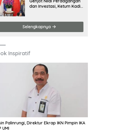
Genjot Nilai Perdagangan
dan Investasi, Ketum Kadin
Hadiri Sejumlah Agenda di
China
Selengkapnya
ok Inspiratif
in Palinrungi, Direktur Ekrap IKN Pimpin IKA
P UMI