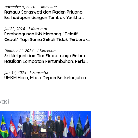
Produksi Baja Ilegal
November 5, 2024
1 Komentar
Rahayu Saraswati dan Raden Priyono
Berhadapan dengan Tembok Yerikho
Mafia BBM/Migas
Juli 23, 2024
1 Komentar
Pembangunan IKN Memang “Relatif
Cepat” Tapi Sama Sekali Tidak Terburu-
buru
Oktober 11, 2024
1 Komentar
Sri Mulyani dan Tim Ekonominya Belum
Hasilkan Lompatan Pertumbuhan, Perlu
Sosok yang Lebih Kreatif dan Out of the
Box
Juni 12, 2025
1 Komentar
UMKM Hijau, Masa Depan Berkelanjutan
vasi