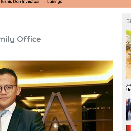
Bisnis Dan Investasi
Lainnya
B
mily Office
Jul
U