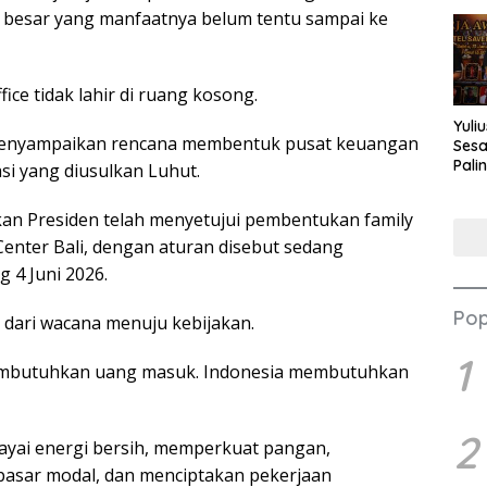
g besar yang manfaatnya belum tentu sampai ke
fice tidak lahir di ruang kosong.
Yuli
 menyampaikan rencana membentuk pusat keuangan
Sesa
Pali
si yang diusulkan Luhut.
Nilai
kan Presiden telah menyetujui pembentukan family
l Center Bali, dengan aturan disebut sedang
 4 Juni 2026.
Pop
k dari wacana menuju kebijakan.
1
membutuhkan uang masuk. Indonesia membutuhkan
2
ai energi bersih, memperkuat pangan,
sar modal, dan menciptakan pekerjaan