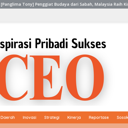
at Budaya dari Sabah, Malaysia Raih Kinerja Ekselen Award II-
Daerah
Inovasi
Strategi
Kinerja
Reportase
Sosok 