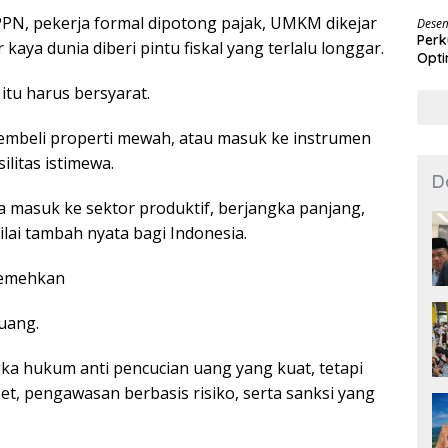
Des
PPN, pekerja formal dipotong pajak, UMKM dikejar
Desem
Perk
kaya dunia diberi pintu fiskal yang terlalu longgar.
Opti
f itu harus bersyarat.
membeli properti mewah, atau masuk ke instrumen
ilitas istimewa.
D
na masuk ke sektor produktif, berjangka panjang,
lai tambah nyata bagi Indonesia.
remehkan
 uang.
gka hukum anti pencucian uang yang kuat, tetapi
t, pengawasan berbasis risiko, serta sanksi yang