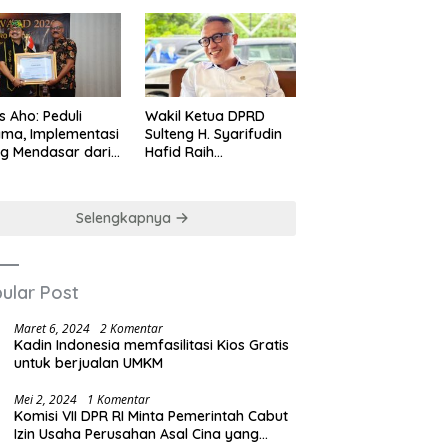
us Aho: Peduli
Wakil Ketua DPRD
ma, Implementasi
Sulteng H. Syarifudin
ng Mendasar dari
Hafid Raih
-nilai Cinta Kasih
Penghargaan
Leadership Excellence
Award 2026
Selengkapnya
ular Post
Maret 6, 2024
2 Komentar
Kadin Indonesia memfasilitasi Kios Gratis
untuk berjualan UMKM
Mei 2, 2024
1 Komentar
Komisi VII DPR RI Minta Pemerintah Cabut
Izin Usaha Perusahan Asal Cina yang