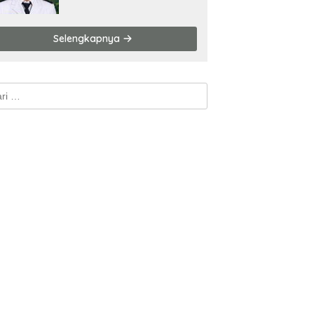
Kemenangan Mutlak
Selengkapnya
k: