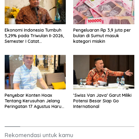
Ekonomi Indonesia Tumbuh
Pengeluaran Rp 3,9 juta per
5,29% pada Triwulan II-2026,
bulan di Sumut masuk
Semester I Catat
kategori miskin
Pertumbuhan Tertinggi
dalam 5 Tahun
Penyebar Konten Hoax
‘Swiss Van Java’ Garut Miliki
Tentang Kerusuhan Jelang
Potensi Besar Siap Go
Peringatan 17 Agustus Harus
International
Ditindak Tegas
Rekomendasi untuk kamu