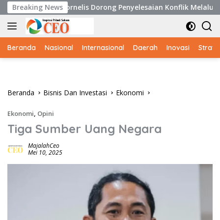
Langsung
 Cornelis Dorong Penyelesaian Konflik Melalui Jalur Konstitu
Breaking News
ke
konten
Beranda
Nasional
Internasional
Daerah
Inovasi
Strate
Beranda
Bisnis Dan Investasi
Ekonomi
Ekonomi
,
Opini
Tiga Sumber Uang Negara
MajalahCeo
Mei 10, 2025