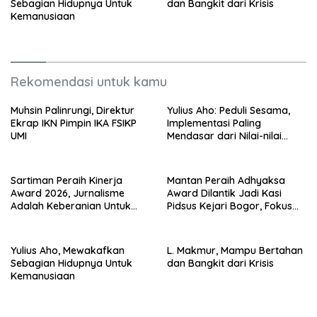
Sebagian Hidupnya Untuk
dan Bangkit dari Krisis
Kemanusiaan
Rekomendasi untuk kamu
Muhsin Palinrungi, Direktur
Yulius Aho: Peduli Sesama,
Ekrap IKN Pimpin IKA FSIKP
Implementasi Paling
UMI
Mendasar dari Nilai-nilai
Cinta Kasih
Sartiman Peraih Kinerja
Mantan Peraih Adhyaksa
Award 2026, Jurnalisme
Award Dilantik Jadi Kasi
Adalah Keberanian Untuk
Pidsus Kejari Bogor, Fokus
Bersuara Bagi Mereka yang
Tuntaskan Perkara yang
Terpinggirkan
Tertunda
Yulius Aho, Mewakafkan
L. Makmur, Mampu Bertahan
Sebagian Hidupnya Untuk
dan Bangkit dari Krisis
Kemanusiaan