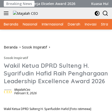
Langsung
hargaan Kinerja Ekselen Award 2026
Breaking News
Kuasa Hukum Nobi
ke
konten
Beranda
Nasional
Internasional
Daerah
Inovasi
Strate
Beranda
Sosok Inspiratif
Sosok Inspiratif
Wakil Ketua DPRD Sulteng H.
Syarifudin Hafid Raih Penghargaan
Leadership Excellence Award 2026
MajalahCeo
Februari 9, 2026
Wakil Ketua DPRD Sulteng H. Syarifuddin Hafid [Foto istimewa]