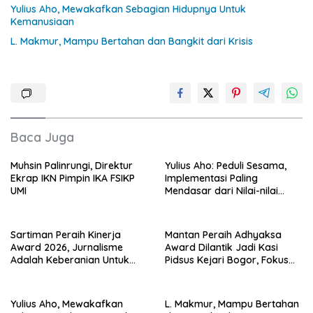
Yulius Aho, Mewakafkan Sebagian Hidupnya Untuk
Kemanusiaan
L. Makmur, Mampu Bertahan dan Bangkit dari Krisis
Baca Juga
Muhsin Palinrungi, Direktur
Yulius Aho: Peduli Sesama,
Ekrap IKN Pimpin IKA FSIKP
Implementasi Paling
UMI
Mendasar dari Nilai-nilai
Cinta Kasih
Sartiman Peraih Kinerja
Mantan Peraih Adhyaksa
Award 2026, Jurnalisme
Award Dilantik Jadi Kasi
Adalah Keberanian Untuk
Pidsus Kejari Bogor, Fokus
Bersuara Bagi Mereka yang
Tuntaskan Perkara yang
Terpinggirkan
Tertunda
Yulius Aho, Mewakafkan
L. Makmur, Mampu Bertahan