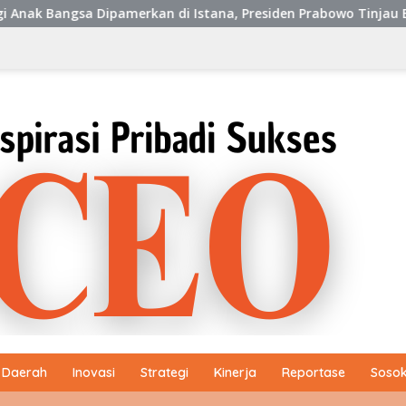
 di Istana, Presiden Prabowo Tinjau Berbagai Inovasi BRIN
Daerah
Inovasi
Strategi
Kinerja
Reportase
Sosok 