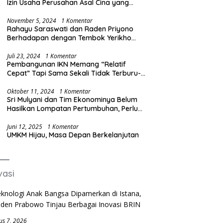
Izin Usaha Perusahan Asal Cina yang
Produksi Baja Ilegal
November 5, 2024
1 Komentar
Rahayu Saraswati dan Raden Priyono
Berhadapan dengan Tembok Yerikho
Mafia BBM/Migas
Juli 23, 2024
1 Komentar
Pembangunan IKN Memang “Relatif
Cepat” Tapi Sama Sekali Tidak Terburu-
buru
Oktober 11, 2024
1 Komentar
Sri Mulyani dan Tim Ekonominya Belum
Hasilkan Lompatan Pertumbuhan, Perlu
Sosok yang Lebih Kreatif dan Out of the
Box
Juni 12, 2025
1 Komentar
UMKM Hijau, Masa Depan Berkelanjutan
vasi
us 7, 2026