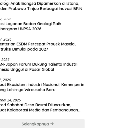
ologi Anak Bangsa Dipamerkan di Istana,
iden Prabowo Tinjau Berbagai Inovasi BRIN
27, 2026
asi Layanan Badan Geologi Raih
ghargaan UNPSA 2026
27, 2026
nterian ESDM Percepat Proyek Masela,
truksi Dimulai pada 2027
2, 2026
N-Japan Forum Dukung Talenta Industri
nesia Unggul di Pasar Global
 2, 2026
uat Ekosistem Industri Nasional, Kemenperin
ng Lahirnya Wirausaha Baru
ber 24, 2025
ed Sahabat Desa Resmi Diluncurkan,
uat Kolaborasi Media dan Pembangunan
a
Selengkapnya