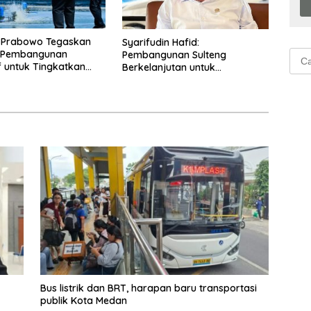
n Prabowo Tegaskan
Syarifudin Hafid:
Cari
s Pembangunan
Pembangunan Sulteng
f untuk Tingkatkan
Berkelanjutan untuk
untu
eraan Rakyat
Kesejahteraan Masyarakat
Bus listrik dan BRT, harapan baru transportasi
publik Kota Medan