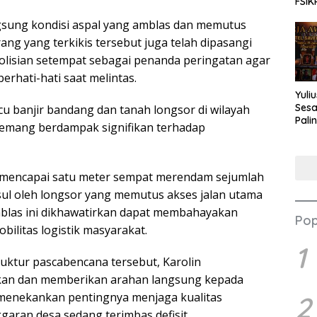
FSIK
angsung kondisi aspal yang amblas dan memutus
rang yang terkikis tersebut juga telah dipasangi
kepolisian setempat sebagai penanda peringatan agar
rhati-hati saat melintas.
Yuli
Sesa
u banjir bandang dan tanah longsor di wilayah
Pali
memang berdampak signifikan terhadap
Nilai
n mencapai satu meter sempat merendam sejumlah
ul oleh longsor yang memutus akses jalan utama
blas ini dikhawatirkan dapat membahayakan
Pop
litas logistik masyarakat.
1
ruktur pascabencana tersebut, Karolin
an dan memberikan arahan langsung kepada
 menekankan pentingnya menjaga kualitas
2
garan desa sedang terimbas defisit.