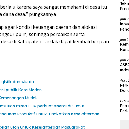
Tekn
 berlalu karena saya sangat memahami di desa itu
Pres
 dana desa,” pungkasnya.
Juni 
Inov
ap agar kondisi keuangan daerah dan alokasi
Pen
ngsur pulih, sehingga perbaikan serta
Juni 
 desa di Kabupaten Landak dapat kembali berjalan
Keme
Kons
Juni 
ASEA
Indo
April
ogistik dan wisata
Perk
tasi publik Kota Medan
Doro
 Kemenangan Mutlak
Desem
Pemr
sution minta OJK perkuat sinergi di Sumut
Perk
angunan Produktif untuk Tingkatkan Kesejahteraan
Des
kelanjutan untuk Kesejahteraan Masyarakat