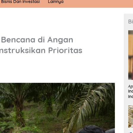
Bisnis Dan Investasi
Lainnya
B
g Bencana di Angan
struksikan Prioritas
Ag
In
In
Te