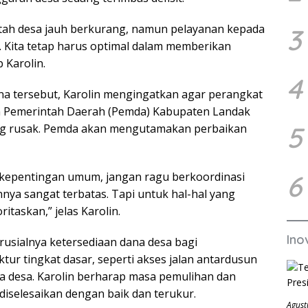
tah desa jauh berkurang, namun pelayanan kepada
3
i. Kita tetap harus optimal dalam memberikan
 Karolin.
4
ana tersebut, Karolin mengingatkan agar perangkat
an Pemerintah Daerah (Pemda) Kabupaten Landak
5
ang rusak. Pemda akan mengutamakan perbaikan
k kepentingan umum, jangan ragu berkoordinasi
6
ya sangat terbatas. Tapi untuk hal-hal yang
itaskan,” jelas Karolin.
Ino
rusialnya ketersediaan dana desa bagi
r tingkat dasar, seperti akses jalan antardusun
 desa. Karolin berharap masa pemulihan dan
 diselesaikan dengan baik dan terukur.
Agust