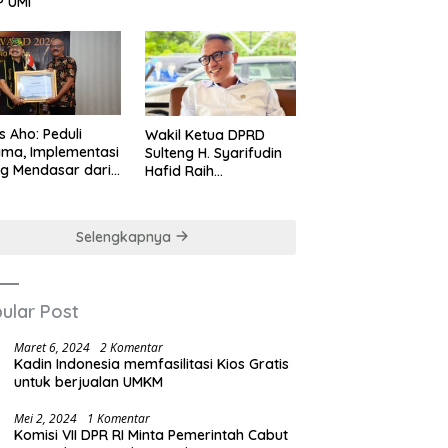
P UMI
us Aho: Peduli
Wakil Ketua DPRD
ma, Implementasi
Sulteng H. Syarifudin
ng Mendasar dari
Hafid Raih
-nilai Cinta Kasih
Penghargaan
Leadership Excellence
Award 2026
Selengkapnya
ular Post
Maret 6, 2024
2 Komentar
Kadin Indonesia memfasilitasi Kios Gratis
untuk berjualan UMKM
Mei 2, 2024
1 Komentar
Komisi VII DPR RI Minta Pemerintah Cabut