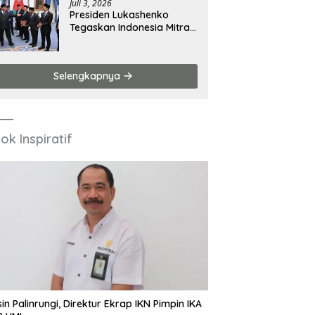
Juli 3, 2026
Presiden Lukashenko
Tegaskan Indonesia Mitra
Penting Belarus di Asia
Tenggara
Selengkapnya
ok Inspiratif
in Palinrungi, Direktur Ekrap IKN Pimpin IKA