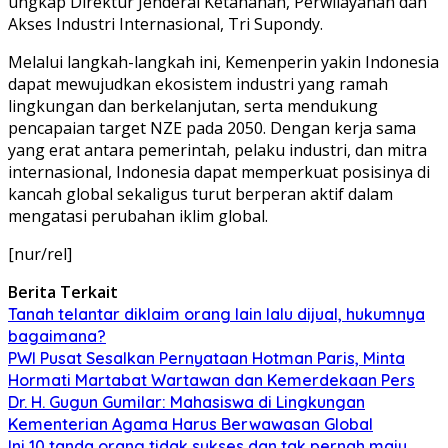
ungkap Direktur Jenderal Ketahanan, Perwilayahan dan
Akses Industri Internasional, Tri Supondy.
Melalui langkah-langkah ini, Kemenperin yakin Indonesia
dapat mewujudkan ekosistem industri yang ramah
lingkungan dan berkelanjutan, serta mendukung
pencapaian target NZE pada 2050. Dengan kerja sama
yang erat antara pemerintah, pelaku industri, dan mitra
internasional, Indonesia dapat memperkuat posisinya di
kancah global sekaligus turut berperan aktif dalam
mengatasi perubahan iklim global.
[nur/rel]
Berita Terkait
Tanah telantar diklaim orang lain lalu dijual, hukumnya
bagaimana?
PWI Pusat Sesalkan Pernyataan Hotman Paris, Minta
Hormati Martabat Wartawan dan Kemerdekaan Pers
Dr. H. Gugun Gumilar: Mahasiswa di Lingkungan
Kementerian Agama Harus Berwawasan Global
Ini 10 tanda orang tidak sukses dan tak pernah maju