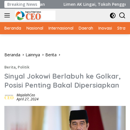
Langsung
 Perusahaan
Breaking News
Limen AK Lingai, Tokoh Penggerak Budaya D
ke
konten
Beranda
Nasional
Internasional
Daerah
Inovasi
Strate
Beranda
Lainnya
Berita
Berita
,
Politik
Sinyal Jokowi Berlabuh ke Golkar,
Posisi Penting Bakal Dipersiapkan
MajalahCeo
April 27, 2024