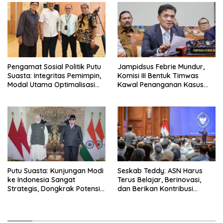
Pengamat Sosial Politik Putu
Jampidsus Febrie Mundur,
Suasta: Integritas Pemimpin,
Komisi III Bentuk Timwas
Modal Utama Optimalisasi
Kawal Penanganan Kasus
BUMN dan Basmi Korupsi
Hingga Tuntas
Putu Suasta: Kunjungan Modi
Seskab Teddy: ASN Harus
ke Indonesia Sangat
Terus Belajar, Berinovasi,
Strategis, Dongkrak Potensi
dan Berikan Kontribusi
dan Atasi Tantangan yang
Terbaik bagi Bangsa
Dihadapi Kedua Negara