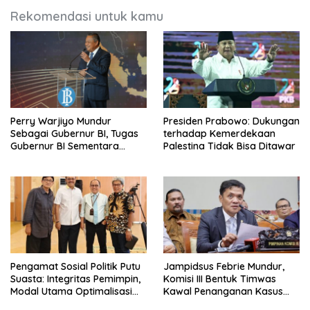
Rekomendasi untuk kamu
Perry Warjiyo Mundur
Presiden Prabowo: Dukungan
Sebagai Gubernur BI, Tugas
terhadap Kemerdekaan
Gubernur BI Sementara
Palestina Tidak Bisa Ditawar
Dijalankan Destry Damayanti
Pengamat Sosial Politik Putu
Jampidsus Febrie Mundur,
Suasta: Integritas Pemimpin,
Komisi III Bentuk Timwas
Modal Utama Optimalisasi
Kawal Penanganan Kasus
BUMN dan Basmi Korupsi
Hingga Tuntas