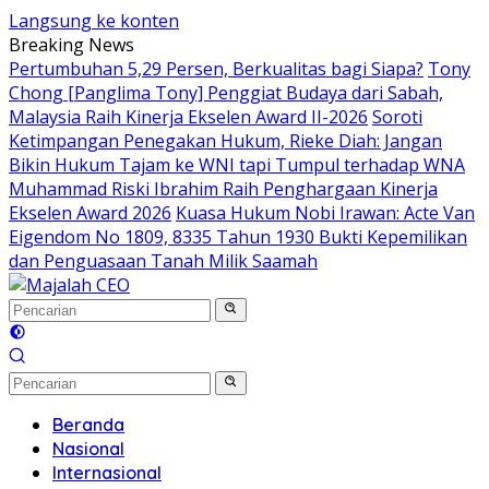
Langsung ke konten
Breaking News
Pertumbuhan 5,29 Persen, Berkualitas bagi Siapa?
Tony
Chong [Panglima Tony] Penggiat Budaya dari Sabah,
Malaysia Raih Kinerja Ekselen Award II-2026
Soroti
Ketimpangan Penegakan Hukum, Rieke Diah: Jangan
Bikin Hukum Tajam ke WNI tapi Tumpul terhadap WNA
Muhammad Riski Ibrahim Raih Penghargaan Kinerja
Ekselen Award 2026
Kuasa Hukum Nobi Irawan: Acte Van
Eigendom No 1809, 8335 Tahun 1930 Bukti Kepemilikan
dan Penguasaan Tanah Milik Saamah
Beranda
Nasional
Internasional