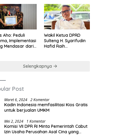
us Aho: Peduli
Wakil Ketua DPRD
ma, Implementasi
Sulteng H. Syarifudin
ng Mendasar dari
Hafid Raih
-nilai Cinta Kasih
Penghargaan
Leadership Excellence
Award 2026
Selengkapnya
ular Post
Maret 6, 2024
2 Komentar
Kadin Indonesia memfasilitasi Kios Gratis
untuk berjualan UMKM
Mei 2, 2024
1 Komentar
Komisi VII DPR RI Minta Pemerintah Cabut
Izin Usaha Perusahan Asal Cina yang