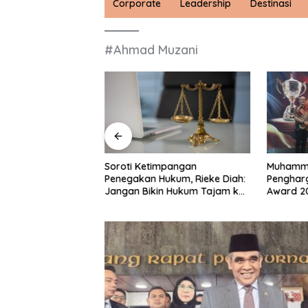
Corporate
Leadership
Destinasi
#Ahmad Muzani
[Panglima Tony]
Soroti Ketimpangan
Muhammad
daya dari Sabah,
Penegakan Hukum, Rieke Diah:
Pengharg
h Kinerja Ekselen
Jangan Bikin Hukum Tajam ke
Award 2
26
WNI tapi Tumpul terhadap WNA