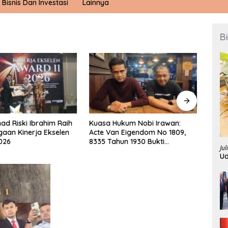
Bisnis Dan Investasi
Lainnya
B
 Riski Ibrahim Raih
Kuasa Hukum Nobi Irawan:
Sukse
aan Kinerja Ekselen
Acte Van Eigendom No 1809,
Gemil
026
8335 Tahun 1930 Bukti
Resou
Jul
Kepemilikan dan Penguasaan
Eksel
U
Tanah Milik Saamah