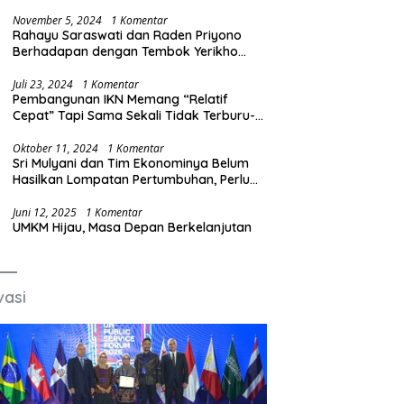
Produksi Baja Ilegal
November 5, 2024
1 Komentar
Rahayu Saraswati dan Raden Priyono
Berhadapan dengan Tembok Yerikho
Mafia BBM/Migas
Juli 23, 2024
1 Komentar
Pembangunan IKN Memang “Relatif
Cepat” Tapi Sama Sekali Tidak Terburu-
buru
Oktober 11, 2024
1 Komentar
Sri Mulyani dan Tim Ekonominya Belum
Hasilkan Lompatan Pertumbuhan, Perlu
Sosok yang Lebih Kreatif dan Out of the
Box
Juni 12, 2025
1 Komentar
UMKM Hijau, Masa Depan Berkelanjutan
vasi