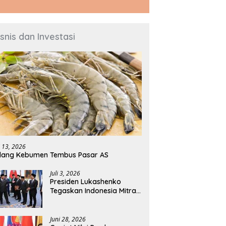
isnis dan Investasi
s Torehkan Prestasi
Kebijakan Strategis Pemerintah
O
ang, PT Prime Agri
Topang Kenaikan PMI
P
rces Tbk Raih Kinerja
Manufaktur Nasional
M
i 13, 2026
en Award II-2026
dang Kebumen Tembus Pasar AS
Juli 3, 2026
Presiden Lukashenko
Tegaskan Indonesia Mitra
Penting Belarus di Asia
Tenggara
Juni 28, 2026