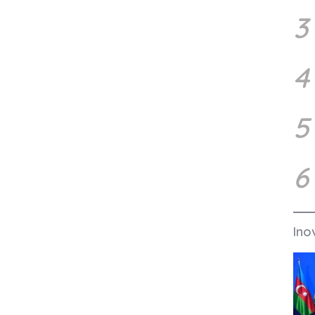
3
4
5
6
Ino