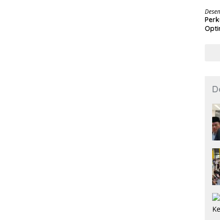
Des
Desem
Perk
Opti
D