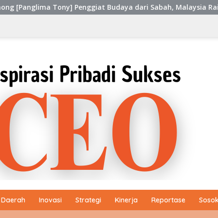
y] Penggiat Budaya dari Sabah, Malaysia Raih Kinerja Ekselen 
Daerah
Inovasi
Strategi
Kinerja
Reportase
Sosok 