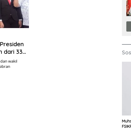
 Presiden
 dari 33
Sos
 dan wakil
Gibran
Muhs
FSIK