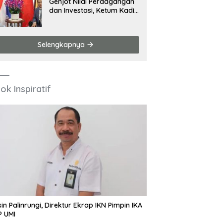
Genjot Nilai Perdagangan
dan Investasi, Ketum Kadin
Hadiri Sejumlah Agenda di
China
Selengkapnya
ok Inspiratif
in Palinrungi, Direktur Ekrap IKN Pimpin IKA
P UMI