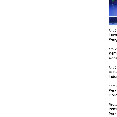
Juni 
Inov
Pen
Juni 
Keme
Kons
Juni 
ASEA
Indo
April
Perk
Doro
Desem
Pemr
Perk