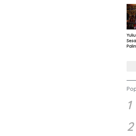
Yuli
Sesa
Pali
Nilai
Pop
1
2