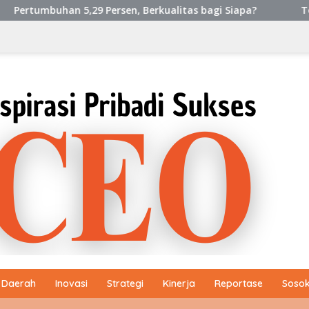
 5,29 Persen, Berkualitas bagi Siapa?
Tony Chong [Pan
Daerah
Inovasi
Strategi
Kinerja
Reportase
Sosok 