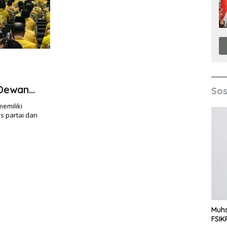
 Dewan
Sos
emiliki
 partai dan
Muhs
FSIK