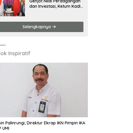
Genjot Nilai Perdagangan
dan Investasi, Ketum Kadin
Hadiri Sejumlah Agenda di
China
Selengkapnya
ok Inspiratif
in Palinrungi, Direktur Ekrap IKN Pimpin IKA
P UMI