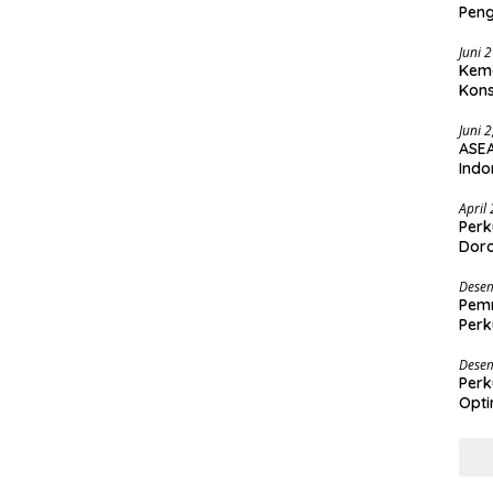
Pen
Juni 
Keme
Kons
Juni 
ASEA
Indo
April
Perk
Doro
Desem
Pemr
Perk
Des
Desem
Perk
Opti