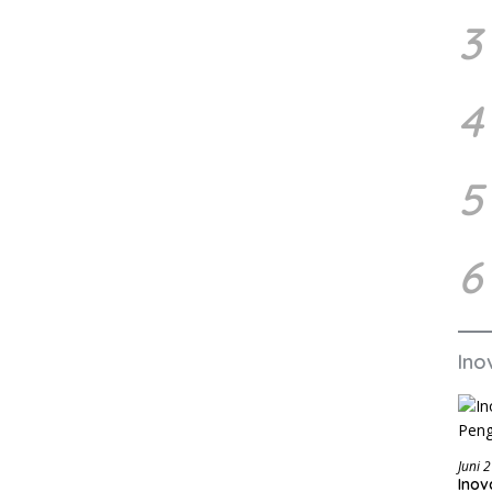
3
4
5
6
Ino
Juni 
Inov