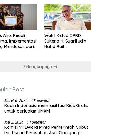
us Aho: Peduli
Wakil Ketua DPRD
ma, Implementasi
Sulteng H. Syarifudin
ng Mendasar dari
Hafid Raih
-nilai Cinta Kasih
Penghargaan
Leadership Excellence
Award 2026
Selengkapnya
ular Post
Maret 6, 2024
2 Komentar
Kadin Indonesia memfasilitasi Kios Gratis
untuk berjualan UMKM
Mei 2, 2024
1 Komentar
Komisi VII DPR RI Minta Pemerintah Cabut
Izin Usaha Perusahan Asal Cina yang