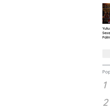
Yuli
Sesa
Pali
Nilai
Pop
1
2