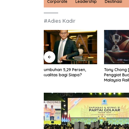
Corporate
Leadership
Destinasi
#Adies Kadir
 5,29 Persen,
Tony Chong [Panglima Tony]
Soroti K
bagi Siapa?
Penggiat Budaya dari Sabah,
Penegaka
Malaysia Raih Kinerja Ekselen
Jangan B
Award II-2026
WNI tap