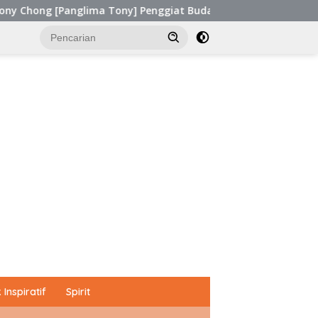
glima Tony] Penggiat Budaya dari Sabah, Malaysia Raih Kinerja
Inspiratif
Spirit