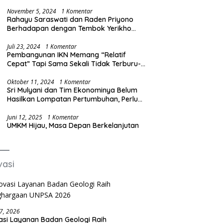
Produksi Baja Ilegal
November 5, 2024
1 Komentar
Rahayu Saraswati dan Raden Priyono
Berhadapan dengan Tembok Yerikho
Mafia BBM/Migas
Juli 23, 2024
1 Komentar
Pembangunan IKN Memang “Relatif
Cepat” Tapi Sama Sekali Tidak Terburu-
buru
Oktober 11, 2024
1 Komentar
Sri Mulyani dan Tim Ekonominya Belum
Hasilkan Lompatan Pertumbuhan, Perlu
Sosok yang Lebih Kreatif dan Out of the
Box
Juni 12, 2025
1 Komentar
UMKM Hijau, Masa Depan Berkelanjutan
vasi
27, 2026
asi Layanan Badan Geologi Raih