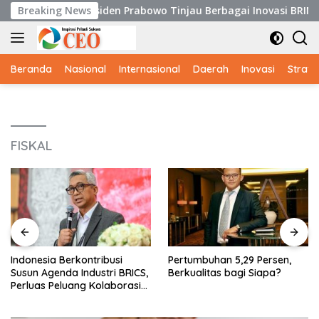
Langsung
i Istana, Presiden Prabowo Tinjau Berbagai Inovasi BRIN
Breaking News
ke
konten
Beranda
Nasional
Internasional
Daerah
Inovasi
Strate
FISKAL
Indonesia Berkontribusi
Pertumbuhan 5,29 Persen,
Susun Agenda Industri BRICS,
Berkualitas bagi Siapa?
Perluas Peluang Kolaborasi
Teknologi dan Manufaktur