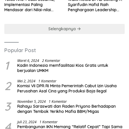
Implementasi Paling
Syarifudin Hafid Raih
Mendasar dari Nilai-nilai
Penghargaan Leadership
Cinta Kasih
Excellence Award 2026
Selengkapnya
Popular Post
1
Maret 6, 2024
2 Komentar
Kadin Indonesia memfasilitasi Kios Gratis untuk
berjualan UMKM
2
Mei 2, 2024
1 Komentar
Komisi VII DPR RI Minta Pemerintah Cabut Izin Usaha
Perusahan Asal Cina yang Produksi Baja Ilegal
3
November 5, 2024
1 Komentar
Rahayu Saraswati dan Raden Priyono Berhadapan
dengan Tembok Yerikho Mafia BBM/Migas
4
Juli 23, 2024
1 Komentar
Pembangunan IKN Memang “Relatif Cepat” Tapi Sama