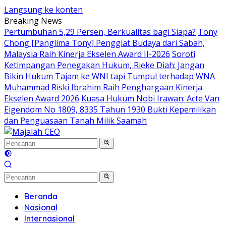
Langsung ke konten
Breaking News
Pertumbuhan 5,29 Persen, Berkualitas bagi Siapa?
Tony
Chong [Panglima Tony] Penggiat Budaya dari Sabah,
Malaysia Raih Kinerja Ekselen Award II-2026
Soroti
Ketimpangan Penegakan Hukum, Rieke Diah: Jangan
Bikin Hukum Tajam ke WNI tapi Tumpul terhadap WNA
Muhammad Riski Ibrahim Raih Penghargaan Kinerja
Ekselen Award 2026
Kuasa Hukum Nobi Irawan: Acte Van
Eigendom No 1809, 8335 Tahun 1930 Bukti Kepemilikan
dan Penguasaan Tanah Milik Saamah
Beranda
Nasional
Internasional