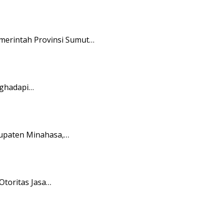
merintah Provinsi Sumut…
nghadapi…
bupaten Minahasa,…
toritas Jasa…