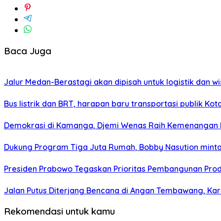
Baca Juga
Jalur Medan-Berastagi akan dipisah untuk logistik dan w
Bus listrik dan BRT, harapan baru transportasi publik Ko
Demokrasi di Kamanga, Djemi Wenas Raih Kemenangan 
Dukung Program Tiga Juta Rumah, Bobby Nasution minta 
Presiden Prabowo Tegaskan Prioritas Pembangunan Prod
Jalan Putus Diterjang Bencana di Angan Tembawang, Karo
Rekomendasi untuk kamu