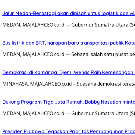
Jalur Medan-Berastagi akan dipisah untuk logistik dan w
MEDAN, MAJALAHCEO.co.id — Gubernur Sumatra Utara (Su
Bus listrik dan BRT, harapan baru transportasi publik Ko
MEDAN, MAJALAHCEO.co.id — Sebagai salah satu pusat p
Demokrasi di Kamanga, Djemi Wenas Raih Kemenangan 
MINAHASA, MAJALAHCEO.co.id – Suasana demokrasi teras
Dukung Program Tiga Juta Rumah, Bobby Nasution minta 
MEDAN, MAJALAHCEO.co.id — Gubernur Sumatra Utara (S
Presiden Prabowo Tegaskan Prioritas Pembangunan Prod