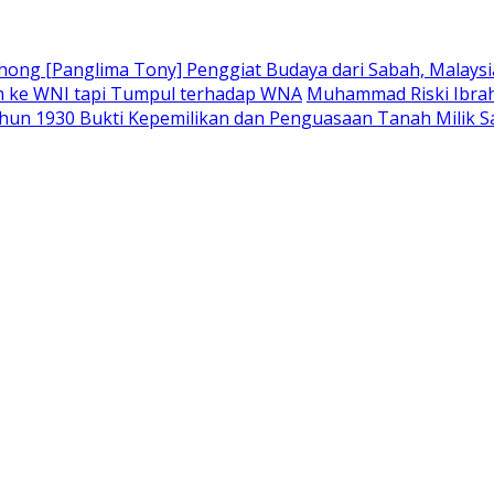
ong [Panglima Tony] Penggiat Budaya dari Sabah, Malaysia
m ke WNI tapi Tumpul terhadap WNA
Muhammad Riski Ibrah
hun 1930 Bukti Kepemilikan dan Penguasaan Tanah Milik 