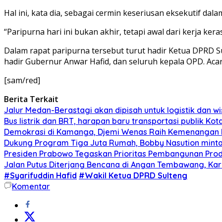
Hal ini, kata dia, sebagai cermin keseriusan eksekutif 
“Paripurna hari ini bukan akhir, tetapi awal dari kerja k
Dalam rapat paripurna tersebut turut hadir Ketua DPRD S
hadir Gubernur Anwar Hafid, dan seluruh kepala OPD. Acar
[sam/red]
Berita Terkait
Jalur Medan-Berastagi akan dipisah untuk logistik dan w
Bus listrik dan BRT, harapan baru transportasi publik Ko
Demokrasi di Kamanga, Djemi Wenas Raih Kemenangan 
Dukung Program Tiga Juta Rumah, Bobby Nasution minta 
Presiden Prabowo Tegaskan Prioritas Pembangunan Prod
Jalan Putus Diterjang Bencana di Angan Tembawang, Karo
#Syarifuddin Hafid
#Wakil Ketua DPRD Sulteng
Komentar