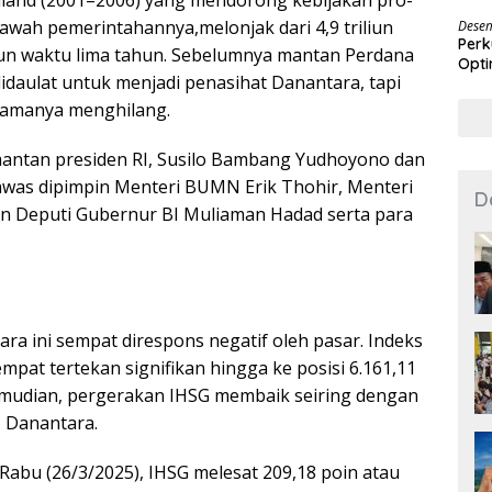
land (2001–2006) yang mendorong kebijakan pro-
Des
awah pemerintahannya,melonjak dari 4,9 triliun
Desem
Perk
urun waktu lima tahun. Sebelumnya mantan Perdana
Opti
didaulat untuk menjadi penasihat Danantara, tapi
namanya menghilang.
mantan presiden RI, Susilo Bambang Yudhoyono dan
was dipimpin Menteri BUMN Erik Thohir, Menteri
D
an Deputi Gubernur BI Muliaman Hadad serta para
a ini sempat direspons negatif oleh pasar. Indeks
at tertekan signifikan hingga ke posisi 6.161,11
emudian, pergerakan IHSG membaik seiring dengan
I Danantara.
abu (26/3/2025), IHSG melesat 209,18 poin atau