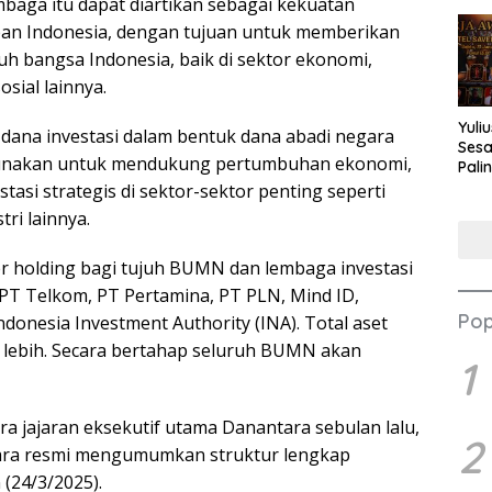
baga itu dapat diartikan sebagai kekuatan
pan Indonesia, dengan tujuan untuk memberikan
uh bangsa Indonesia, baik di sektor ekonomi,
sial lainnya.
Yuli
dana investasi dalam bentuk dana abadi negara
Sesa
igunakan untuk mendukung pertumbuhan ekonomi,
Pali
Nilai
tasi strategis di sektor-sektor penting seperti
tri lainnya.
r holding bagi tujuh BUMN dan lembaga investasi
, PT Telkom, PT Pertamina, PT PLN, Mind ID,
Pop
onesia Investment Authority (INA). Total aset
un lebih. Secara bertahap seluruh BUMN akan
1
a jajaran eksekutif utama Danantara sebulan lalu,
2
tara resmi mengumumkan struktur lengkap
(24/3/2025).