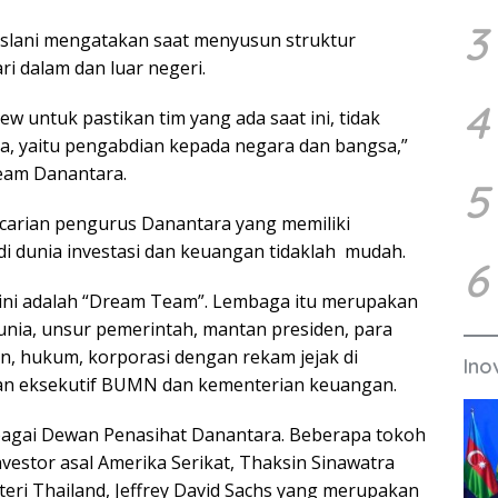
3
oeslani mengatakan saat menyusun struktur
i dalam dan luar negeri.
4
ew untuk pastikan tim yang ada saat ini, tidak
ma, yaitu pengabdian kepada negara dan bangsa,”
eam Danantara.
5
carian pengurus Danantara yang memiliki
di dunia investasi dan keuangan tidaklah mudah.
6
 ini adalah “Dream Team”. Lembaga itu merupakan
nia, unsur pemerintah, mantan presiden, para
n, hukum, korporasi dengan rekam jejak di
Ino
an eksekutif BUMN dan kementerian keuangan.
bagai Dewan Penasihat Danantara. Beberapa tokoh
vestor asal Amerika Serikat, Thaksin Sinawatra
i Thailand, Jeffrey David Sachs yang merupakan