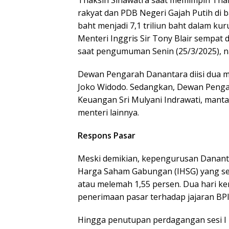
Thaksin Sinawatra saat memimpin Thai
rakyat dan PDB Negeri Gajah Putih di b
baht menjadi 7,1 triliun baht dalam k
Menteri Inggris Sir Tony Blair sempat 
saat pengumuman Senin (25/3/2025), 
Dewan Pengarah Danantara diisi dua 
Joko Widodo. Sedangkan, Dewan Penga
Keuangan Sri Mulyani Indrawati, mant
menteri lainnya.
Respons Pasar
Meski demikian, kepengurusan Danantar
Harga Saham Gabungan (IHSG) yang semp
atau melemah 1,55 persen. Dua hari k
penerimaan pasar terhadap jajaran BP
Hingga penutupan perdagangan sesi I R