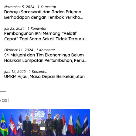
Produksi Baja Ilegal
November 5, 2024
1 Komentar
Rahayu Saraswati dan Raden Priyono
Berhadapan dengan Tembok Yerikho
Mafia BBM/Migas
Juli 23, 2024
1 Komentar
Pembangunan IKN Memang “Relatif
Cepat” Tapi Sama Sekali Tidak Terburu-
buru
Oktober 11, 2024
1 Komentar
Sri Mulyani dan Tim Ekonominya Belum
Hasilkan Lompatan Pertumbuhan, Perlu
Sosok yang Lebih Kreatif dan Out of the
Box
Juni 12, 2025
1 Komentar
UMKM Hijau, Masa Depan Berkelanjutan
vasi