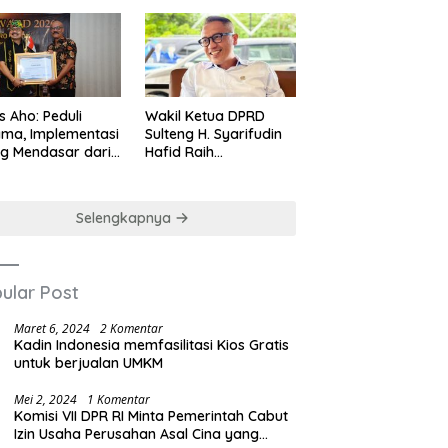
us Aho: Peduli
Wakil Ketua DPRD
ma, Implementasi
Sulteng H. Syarifudin
ng Mendasar dari
Hafid Raih
-nilai Cinta Kasih
Penghargaan
Leadership Excellence
Award 2026
Selengkapnya
ular Post
Maret 6, 2024
2 Komentar
Kadin Indonesia memfasilitasi Kios Gratis
untuk berjualan UMKM
Mei 2, 2024
1 Komentar
Komisi VII DPR RI Minta Pemerintah Cabut
Izin Usaha Perusahan Asal Cina yang