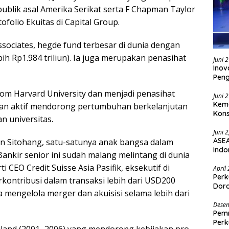
ublik asal Amerika Serikat serta F Chapman Taylor
olio Ekuitas di Capital Group.
ssociates, hegde fund terbesar di dunia dengan
ih Rp1.984 triliun). Ia juga merupakan penasihat
Juni 
Inov
Pen
om Harvard University dan menjadi penasihat
Juni 
Keme
 dan aktif mendorong pertumbuhan berkelanjutan
Kons
n universitas.
Juni 
ASEA
n Sitohang, satu-satunya anak bangsa dalam
Indo
nkir senior ini sudah malang melintang di dunia
 CEO Credit Suisse Asia Pasifik, eksekutif di
April
Perk
rkontribusi dalam transaksi lebih dari USD200
Doro
 mengelola merger dan akuisisi selama lebih dari
Desem
Pemr
Perk