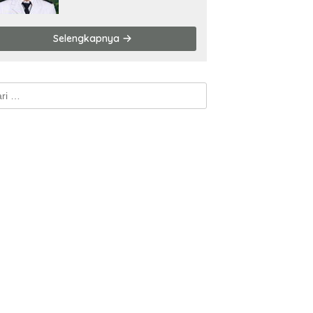
Kemenangan Mutlak
Selengkapnya
k: