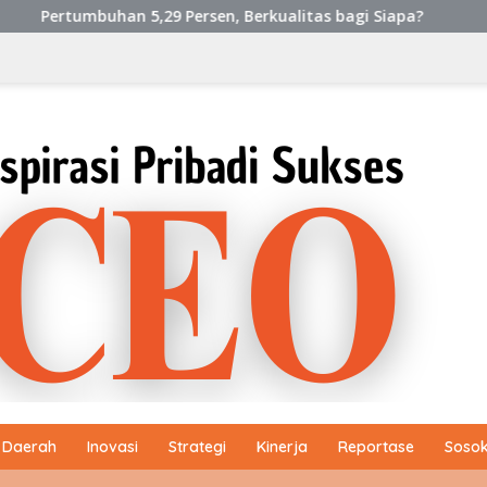
29 Persen, Berkualitas bagi Siapa?
Tony Chong [Pangli
Daerah
Inovasi
Strategi
Kinerja
Reportase
Sosok 