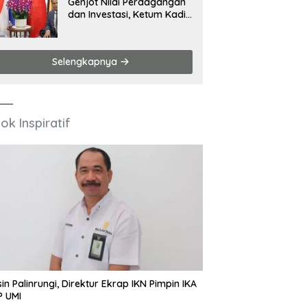
Genjot Nilai Perdagangan
dan Investasi, Ketum Kadin
Hadiri Sejumlah Agenda di
China
Selengkapnya
ok Inspiratif
in Palinrungi, Direktur Ekrap IKN Pimpin IKA
P UMI