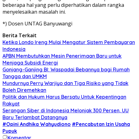
beberapa hal yang perlu diperhatikan dalam rangka
menyelesaikan masalah ini.
*) Dosen UNTAG Banyuwangi
Berita Terkait
Ketika Londo Ireng Mulai Mengatur Sistem Pembayaran
Indonesia
APBN Membutuhkan Mesin Penerimaan Baru untuk
Menjaga Subsidi Energi
Gonjang-Ganjing BI: Waspadai Bebannya bagi Rumah
Tangga dan UMKM
Mundurnya Perry Warjiyo dan Tiga Risiko yang Tidak
Boleh Diremehkan
Politik dan Hukum Harus Bersatu Untuk Kepentingan
Rakyat
Serangan Siber di Indonesia Melonjak 300 Persen, UU
Baru Terlambat Datangnya
#Opini Andhika Wahyudiono
#Pencabutan Izin Usaha
Pupuk
Komentar