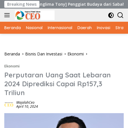
Langsung
ong [Panglima Tony] Penggiat Budaya dari Sabah, Malaysia Rai
Breaking News
ke
konten
Beranda
Nasional
Internasional
Daerah
Inovasi
Strate
Beranda
Bisnis Dan Investasi
Ekonomi
Ekonomi
Perputaran Uang Saat Lebaran
2024 Diprediksi Capai Rp157,3
Triliun
MajalahCeo
April 10, 2024