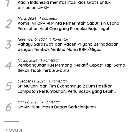
1
Kadin Indonesia memfasilitasi Kios Gratis untuk
berjualan UMKM
2
Mei 2, 2024
1 Komentar
Komisi VII DPR RI Minta Pemerintah Cabut Izin Usaha
Perusahan Asal Cina yang Produksi Baja Ilegal
3
November 5, 2024
1 Komentar
Rahayu Saraswati dan Raden Priyono Berhadapan
dengan Tembok Yerikho Mafia BBM/Migas
4
Juli 23, 2024
1 Komentar
Pembangunan IKN Memang “Relatif Cepat” Tapi Sama
Sekali Tidak Terburu-buru
5
Oktober 11, 2024
1 Komentar
Sri Mulyani dan Tim Ekonominya Belum Hasilkan
Lompatan Pertumbuhan, Perlu Sosok yang Lebih
Kreatif dan Out of the Box
6
Juni 12, 2025
1 Komentar
UMKM Hijau, Masa Depan Berkelanjutan
Inovasi