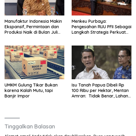
Manufaktur Indonesia Makin
Menkeu Purbaya:
Ekspansif, Permintaan dan
Pengesahan RUU PFII Sebagai
Produksi Naik di Bulan Juli
Langkah Strategis Perkuat
2026
Ekonomi Indonesia Berdaya
Saing Global
UMKM Gulung Tikar Bukan
Isu Tanah Papua Dibeli Rp
karena Kalah Mutu, tapi
100 RIbu per Hektar, Mentan
Banjir Impor
Amran: Tidak Benar, Lahan
Tetap Menjadi Milik
Masyarakat Setempat
Tinggalkan Balasan