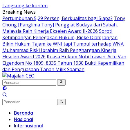
Langsung ke konten
Breaking News
Pertumbuhan 5,29 Persen, Berkualitas bagi Siapa?
Tony
Chong [Panglima Tony] Penggiat Budaya dari Sabah,
Malaysia Raih Kinerja Ekselen Award II-2026
Soroti
Ketimpangan Penegakan Hukum, Rieke Diah: Jangan
Bikin Hukum Tajam ke WNI tapi Tumpul terhadap WNA
Muhammad Riski Ibrahim Raih Penghargaan Kinerja
Ekselen Award 2026
Kuasa Hukum Nobi Irawan: Acte Van
Eigendom No 1809, 8335 Tahun 1930 Bukti Kepemilikan
dan Penguasaan Tanah Milik Saamah
Beranda
Nasional
Internasional