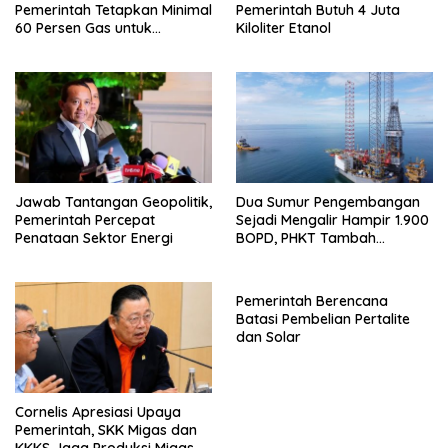
Pemerintah Tetapkan Minimal
Pemerintah Butuh 4 Juta
60 Persen Gas untuk
Kiloliter Etanol
Domestik
Jawab Tantangan Geopolitik,
Dua Sumur Pengembangan
Pemerintah Percepat
Sejadi Mengalir Hampir 1.900
Penataan Sektor Energi
BOPD, PHKT Tambah
Pasokan Minyak Nasional
Pemerintah Berencana
Batasi Pembelian Pertalite
dan Solar
Cornelis Apresiasi Upaya
Pemerintah, SKK Migas dan
KKKS Jaga Produksi Migas