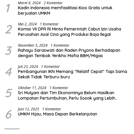
1
Maret 6, 2024
2 Komentar
Kadin Indonesia memfasilitasi Kios Gratis untuk
berjualan UMKM
2
Mei 2, 2024
1 Komentar
Komisi VII DPR RI Minta Pemerintah Cabut Izin Usaha
Perusahan Asal Cina yang Produksi Baja Ilegal
3
November 5, 2024
1 Komentar
Rahayu Saraswati dan Raden Priyono Berhadapan
dengan Tembok Yerikho Mafia BBM/Migas
4
Juli 23, 2024
1 Komentar
Pembangunan IKN Memang “Relatif Cepat” Tapi Sama
Sekali Tidak Terburu-buru
5
Oktober 11, 2024
1 Komentar
Sri Mulyani dan Tim Ekonominya Belum Hasilkan
Lompatan Pertumbuhan, Perlu Sosok yang Lebih
Kreatif dan Out of the Box
6
Juni 12, 2025
1 Komentar
UMKM Hijau, Masa Depan Berkelanjutan