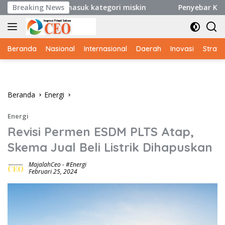
Langsung
di Sumut masuk kategori miskin
Breaking News
Penyebar Konten Hoax 
ke
konten
Beranda
Nasional
Internasional
Daerah
Inovasi
Strate
Beranda
Energi
Energi
Revisi Permen ESDM PLTS Atap,
Skema Jual Beli Listrik Dihapuskan
MajalahCeo
-
#energi
Februari 25, 2024