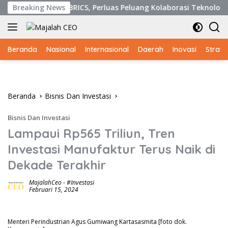
Langsung
da Industri BRICS, Perluas Peluang Kolaborasi Teknologi dan 
Breaking News
ke
konten
Beranda
Nasional
Internasional
Daerah
Inovasi
Strate
Beranda
Bisnis Dan Investasi
Bisnis Dan Investasi
Lampaui Rp565 Triliun, Tren
Investasi Manufaktur Terus Naik di
Dekade Terakhir
MajalahCeo
-
#Investasi
Februari 15, 2024
Menteri Perindustrian Agus Gumiwang Kartasasmita [foto dok.