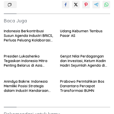
Baca Juga
Indonesia Berkontribusi
Udang Kebumen Tembus
Susun Agenda Industri BRICS,
Pasar AS
Perluas Peluang Kolaborasi
Teknologi dan Manufaktur
Presiden Lukashenko
Genjot Nilai Perdagangan
Tegaskan Indonesia Mitra
dan Investasi, Ketum Kadin
Penting Belarus di Asia
Hadiri Sejumlah Agenda di
Tenggara
China
Anindya Bakrie: Indonesia
Prabowo Perintahkan Bos
Memiliki Posisi Strategis
Danantara Percepat
dalam Industri Kendaraan
Transformasi BUMN
Berbasis Perangkat Lunak