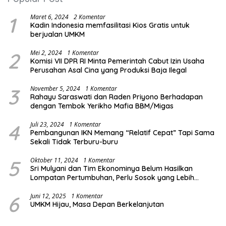
1
Maret 6, 2024
2 Komentar
Kadin Indonesia memfasilitasi Kios Gratis untuk
berjualan UMKM
2
Mei 2, 2024
1 Komentar
Komisi VII DPR RI Minta Pemerintah Cabut Izin Usaha
Perusahan Asal Cina yang Produksi Baja Ilegal
3
November 5, 2024
1 Komentar
Rahayu Saraswati dan Raden Priyono Berhadapan
dengan Tembok Yerikho Mafia BBM/Migas
4
Juli 23, 2024
1 Komentar
Pembangunan IKN Memang “Relatif Cepat” Tapi Sama
Sekali Tidak Terburu-buru
5
Oktober 11, 2024
1 Komentar
Sri Mulyani dan Tim Ekonominya Belum Hasilkan
Lompatan Pertumbuhan, Perlu Sosok yang Lebih
Kreatif dan Out of the Box
6
Juni 12, 2025
1 Komentar
UMKM Hijau, Masa Depan Berkelanjutan