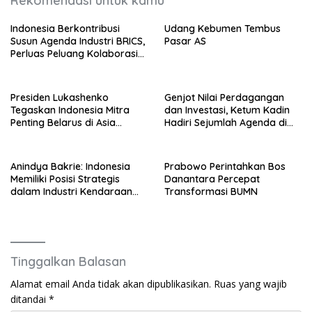
Rekomendasi untuk kamu
Indonesia Berkontribusi
Udang Kebumen Tembus
Susun Agenda Industri BRICS,
Pasar AS
Perluas Peluang Kolaborasi
Teknologi dan Manufaktur
Presiden Lukashenko
Genjot Nilai Perdagangan
Tegaskan Indonesia Mitra
dan Investasi, Ketum Kadin
Penting Belarus di Asia
Hadiri Sejumlah Agenda di
Tenggara
China
Anindya Bakrie: Indonesia
Prabowo Perintahkan Bos
Memiliki Posisi Strategis
Danantara Percepat
dalam Industri Kendaraan
Transformasi BUMN
Berbasis Perangkat Lunak
Tinggalkan Balasan
Alamat email Anda tidak akan dipublikasikan.
Ruas yang wajib
ditandai
*