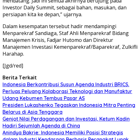
mendatang. Jadi ini semua akhirnya berujung pada
Investor Daily Summit, sebagai bahan, masukan, dan
persiapan kita ke depan,” ujarnya.
Dalam kesempatan tersebut hadir mendampingi
Menparekraf Sandiaga, Staf Ahli Menparekraf Bidang
Manajemen Krisis, Fadjar Hutomo dan Direktur
Manajemen Investasi Kemenparekraf/Baparekraf, Zulkifli
Harahap.
[Jgd/red]
Berita Terkait
Indonesia Berkontribusi Susun Agenda Industri BRICS,
Perluas Peluang Kolaborasi Teknologi dan Manufaktur
Udang Kebumen Tembus Pasar AS
Presiden Lukashenko Tegaskan Indonesia Mitra Penting
Belarus di Asia Tenggara
Genjot Nilai Perdagangan dan Investasi, Ketum Kadin
Hadiri Sejumlah Agenda di China
Anindya Bakrie: Indonesia Memiliki Posisi Strategis
dalam Industri Kendaraan Berbasis Perangkat Lunak