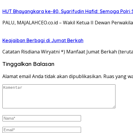
HUT Bhayangkara ke-80, Syarifudin Hafid: Semoga Polr
PALU, MAJALAHCEO.co.id – Wakil Ketua II Dewan Perwakila
Keajaiban Berbagi di Jumat Berkah
Catatan Risdiana Wiryatni *) Manfaat Jumat Berkah (terut
Tinggalkan Balasan
Alamat email Anda tidak akan dipublikasikan.
Ruas yang wa