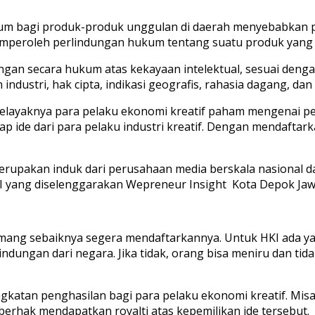
um bagi produk-produk unggulan di daerah menyebabkan p
memperoleh perlindungan hukum tentang suatu produk yang 
ungan secara hukum atas kekayaan intelektual, sesuai den
industri, hak cipta, indikasi geografis, rahasia dagang, da
selayaknya para pelaku ekonomi kreatif paham mengenai pe
 ide dari para pelaku industri kreatif. Dengan mendaftarkan
perupakan induk dari perusahaan media berskala nasional d
I yang diselenggarakan Wepreneur Insight Kota Depok Jaw
memang sebaiknya segera mendaftarkannya. Untuk HKI ada ya
indungan dari negara. Jika tidak, orang bisa meniru dan tid
gkatan penghasilan bagi para pelaku ekonomi kreatif. Misa
erhak mendapatkan royalti atas kepemilikan ide tersebut.