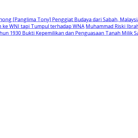
ong [Panglima Tony] Penggiat Budaya dari Sabah, Malaysia
m ke WNI tapi Tumpul terhadap WNA
Muhammad Riski Ibrah
hun 1930 Bukti Kepemilikan dan Penguasaan Tanah Milik 