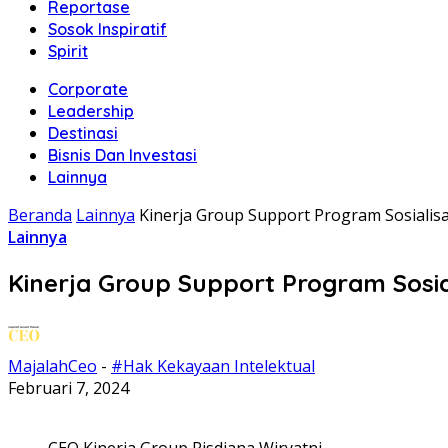
Reportase
Sosok Inspiratif
Spirit
Corporate
Leadership
Destinasi
Bisnis Dan Investasi
Lainnya
Beranda
Lainnya
Kinerja Group Support Program Sosiali
Lainnya
Kinerja Group Support Program Sosi
MajalahCeo
-
#Hak Kekayaan Intelektual
Februari 7, 2024
CEO Kinerja Group Risdiana Wiryatni