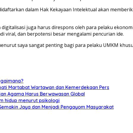
 didaftarkan dalam Hak Kekayaan Intelektual akan memberik
igitalisasi juga harus direspons oleh para pelaku ekonom
di viral, dan berpotensi besar mengalami pencurian ide.
g menurut saya sangat penting bagi para pelaku UMKM khusu
 bagaimana?
rmati Martabat Wartawan dan Kemerdekaan Pers
erian Agama Harus Berwawasan Global
am hidup menurut psikologi
i Semakin Jaya dan Menjadi Pengayom Masyarakat