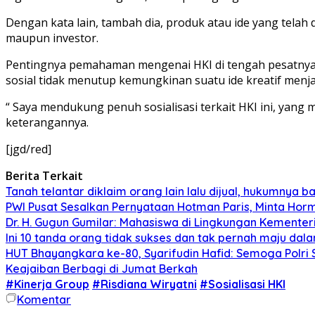
Dengan kata lain, tambah dia, produk atau ide yang telah
maupun investor.
Pentingnya pemahaman mengenai HKI di tengah pesatnya d
sosial tidak menutup kemungkinan suatu ide kreatif menja
“ Saya mendukung penuh sosialisasi terkait HKI ini, yan
keterangannya.
[jgd/red]
Berita Terkait
Tanah telantar diklaim orang lain lalu dijual, hukumnya
PWI Pusat Sesalkan Pernyataan Hotman Paris, Minta Ho
Dr. H. Gugun Gumilar: Mahasiswa di Lingkungan Kement
Ini 10 tanda orang tidak sukses dan tak pernah maju dal
HUT Bhayangkara ke-80, Syarifudin Hafid: Semoga Polr
Keajaiban Berbagi di Jumat Berkah
#Kinerja Group
#Risdiana Wiryatni
#Sosialisasi HKI
Komentar