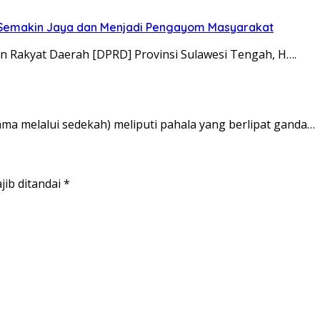
i Semakin Jaya dan Menjadi Pengayom Masyarakat
n Rakyat Daerah [DPRD] Provinsi Sulawesi Tengah, H….
ama melalui sedekah) meliputi pahala yang berlipat ganda…
jib ditandai
*