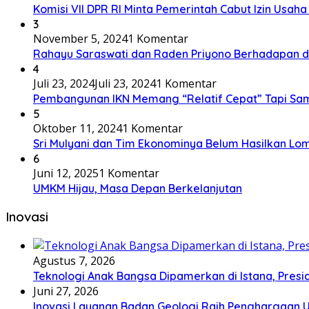
Komisi VII DPR RI Minta Pemerintah Cabut Izin Usaha
3
November 5, 2024
1 Komentar
Rahayu Saraswati dan Raden Priyono Berhadapan 
4
Juli 23, 2024
Juli 23, 2024
1 Komentar
Pembangunan IKN Memang “Relatif Cepat” Tapi Sam
5
Oktober 11, 2024
1 Komentar
Sri Mulyani dan Tim Ekonominya Belum Hasilkan Lom
6
Juni 12, 2025
1 Komentar
UMKM Hijau, Masa Depan Berkelanjutan
Inovasi
Agustus 7, 2026
Teknologi Anak Bangsa Dipamerkan di Istana, Presi
Juni 27, 2026
Inovasi Layanan Badan Geologi Raih Penghargaan 