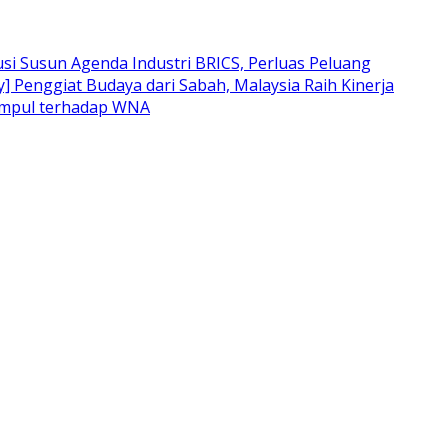
si Susun Agenda Industri BRICS, Perluas Peluang
 Penggiat Budaya dari Sabah, Malaysia Raih Kinerja
umpul terhadap WNA