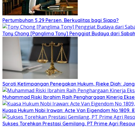
Pertumbuhan 5,29 Persen, Berkualitas bagi Siapa?
Tony Chong [Panglima Tony] Penggiat Budaya dari Sabah,
Soroti Ketimpangan Penegakan Hukum, Rieke Diah: Jang
Muhammad Riski Ibrahim Raih Penghargaan Kinerja Ekse
Kuasa Hukum Nobi Irawan: Acte Van Eigendom No 1809, 8
Sukses Torehkan Prestasi Gemilang, PT Prime Agri Resour