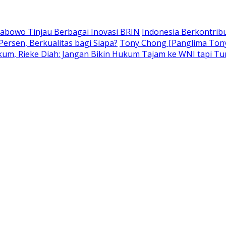
rabowo Tinjau Berbagai Inovasi BRIN
Indonesia Berkontribu
ersen, Berkualitas bagi Siapa?
Tony Chong [Panglima Tony]
um, Rieke Diah: Jangan Bikin Hukum Tajam ke WNI tapi T