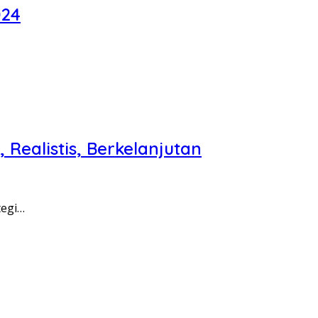
024
ealistis, Berkelanjutan
tegi…