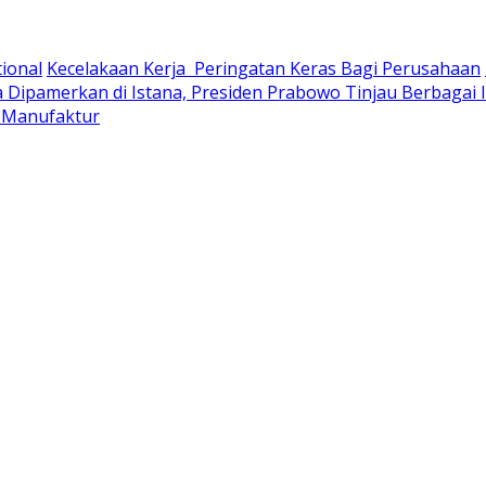
tional
Kecelakaan Kerja Peringatan Keras Bagi Perusahaan
 Dipamerkan di Istana, Presiden Prabowo Tinjau Berbagai 
n Manufaktur