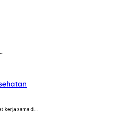
h…
esehatan
t kerja sama di…