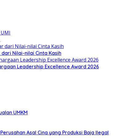
I
ari Nilai-nilai Cinta Kasih
hargaan Leadership Excellence Award 2026
rjualan UMKM
 Perusahan Asal Cina yang Produksi Baja Ilegal