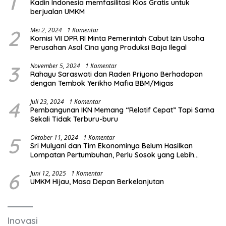
1
Kadin Indonesia memfasilitasi Kios Gratis untuk
berjualan UMKM
2
Mei 2, 2024
1 Komentar
Komisi VII DPR RI Minta Pemerintah Cabut Izin Usaha
Perusahan Asal Cina yang Produksi Baja Ilegal
3
November 5, 2024
1 Komentar
Rahayu Saraswati dan Raden Priyono Berhadapan
dengan Tembok Yerikho Mafia BBM/Migas
4
Juli 23, 2024
1 Komentar
Pembangunan IKN Memang “Relatif Cepat” Tapi Sama
Sekali Tidak Terburu-buru
5
Oktober 11, 2024
1 Komentar
Sri Mulyani dan Tim Ekonominya Belum Hasilkan
Lompatan Pertumbuhan, Perlu Sosok yang Lebih
Kreatif dan Out of the Box
6
Juni 12, 2025
1 Komentar
UMKM Hijau, Masa Depan Berkelanjutan
Inovasi