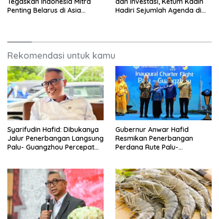
Tegaskan Indonesia Mitra
dan Investasi, Ketum Kadin
Penting Belarus di Asia
Hadiri Sejumlah Agenda di
Tenggara
China
Rekomendasi untuk kamu
Syarifudin Hafid: Dibukanya
Gubernur Anwar Hafid
Jalur Penerbangan Langsung
Resmikan Penerbangan
Palu- Guangzhou Percepat
Perdana Rute Palu-
Mobilitas Investor, Dongkrak
Guangzhou
Ekspor Produk Daerah