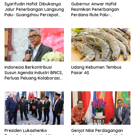
Syarifudin Hafid: Dibukanya
Gubernur Anwar Hafid
Jalur Penerbangan Langsung
Resmikan Penerbangan
Palu- Guangzhou Percepat
Perdana Rute Palu-
Mobilitas Investor, Dongkrak
Guangzhou
Ekspor Produk Daerah
Indonesia Berkontribusi
Udang Kebumen Tembus
Susun Agenda Industri BRICS,
Pasar AS
Perluas Peluang Kolaborasi
Teknologi dan Manufaktur
Presiden Lukashenko
Genjot Nilai Perdagangan