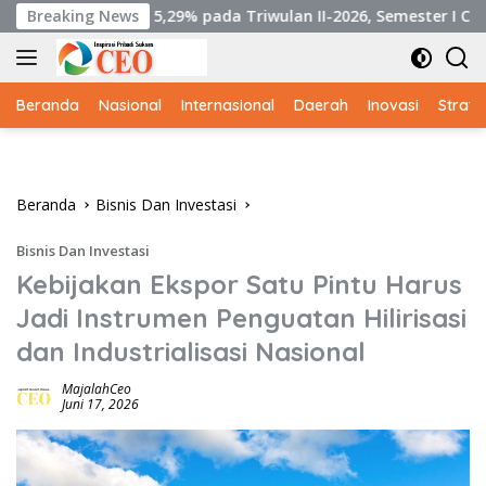
Langsung
5,29% pada Triwulan II-2026, Semester I Catat Pertumbuhan 
Breaking News
ke
konten
Beranda
Nasional
Internasional
Daerah
Inovasi
Strate
Beranda
Bisnis Dan Investasi
Bisnis Dan Investasi
Kebijakan Ekspor Satu Pintu Harus
Jadi Instrumen Penguatan Hilirisasi
dan Industrialisasi Nasional
MajalahCeo
Juni 17, 2026