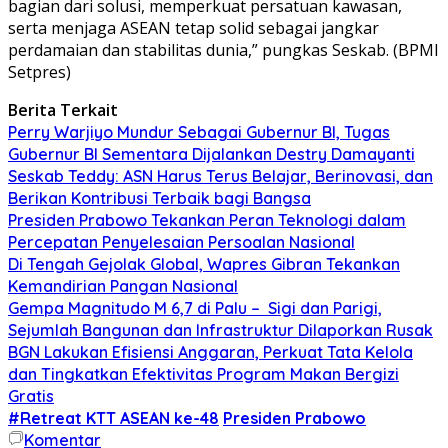
bagian dari solusi, memperkuat persatuan kawasan,
serta menjaga ASEAN tetap solid sebagai jangkar
perdamaian dan stabilitas dunia,” pungkas Seskab. (BPMI
Setpres)
Berita Terkait
Perry Warjiyo Mundur Sebagai Gubernur BI, Tugas
Gubernur BI Sementara Dijalankan Destry Damayanti
Seskab Teddy: ASN Harus Terus Belajar, Berinovasi, dan
Berikan Kontribusi Terbaik bagi Bangsa
Presiden Prabowo Tekankan Peran Teknologi dalam
Percepatan Penyelesaian Persoalan Nasional
Di Tengah Gejolak Global, Wapres Gibran Tekankan
Kemandirian Pangan Nasional
Gempa Magnitudo M 6,7 di Palu – Sigi dan Parigi,
Sejumlah Bangunan dan Infrastruktur Dilaporkan Rusak
BGN Lakukan Efisiensi Anggaran, Perkuat Tata Kelola
dan Tingkatkan Efektivitas Program Makan Bergizi
Gratis
#Retreat KTT ASEAN ke-48
Presiden Prabowo
Komentar