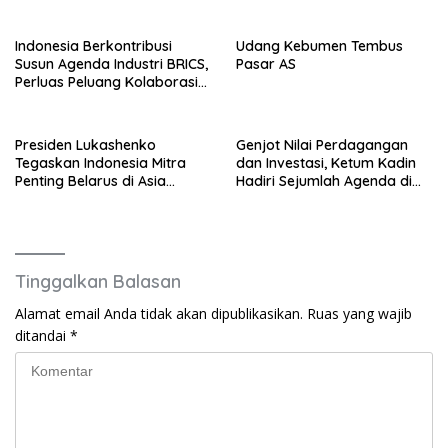
Mobilitas Investor, Dongkrak
Ekspor Produk Daerah
Indonesia Berkontribusi
Udang Kebumen Tembus
Susun Agenda Industri BRICS,
Pasar AS
Perluas Peluang Kolaborasi
Teknologi dan Manufaktur
Presiden Lukashenko
Genjot Nilai Perdagangan
Tegaskan Indonesia Mitra
dan Investasi, Ketum Kadin
Penting Belarus di Asia
Hadiri Sejumlah Agenda di
Tenggara
China
Tinggalkan Balasan
Alamat email Anda tidak akan dipublikasikan.
Ruas yang wajib
ditandai
*