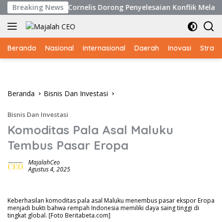
Langsung
t, Cornelis Dorong Penyelesaian Konflik Melalui Jalur Konsti
Breaking News
ke
konten
Beranda
Nasional
Internasional
Daerah
Inovasi
Strate
Beranda
Bisnis Dan Investasi
Bisnis Dan Investasi
Komoditas Pala Asal Maluku
Tembus Pasar Eropa
MajalahCeo
Agustus 4, 2025
Keberhasilan komoditas pala asal Maluku menembus pasar ekspor Eropa
menjadi bukti bahwa rempah Indonesia memiliki daya saing tinggi di
tingkat global. [Foto Beritabeta.com]