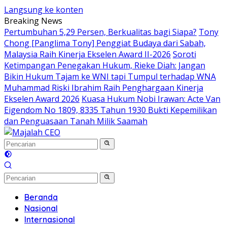
Langsung ke konten
Breaking News
Pertumbuhan 5,29 Persen, Berkualitas bagi Siapa?
Tony
Chong [Panglima Tony] Penggiat Budaya dari Sabah,
Malaysia Raih Kinerja Ekselen Award II-2026
Soroti
Ketimpangan Penegakan Hukum, Rieke Diah: Jangan
Bikin Hukum Tajam ke WNI tapi Tumpul terhadap WNA
Muhammad Riski Ibrahim Raih Penghargaan Kinerja
Ekselen Award 2026
Kuasa Hukum Nobi Irawan: Acte Van
Eigendom No 1809, 8335 Tahun 1930 Bukti Kepemilikan
dan Penguasaan Tanah Milik Saamah
Beranda
Nasional
Internasional