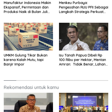
Manufaktur Indonesia Makin
Menkeu Purbaya:
Ekspansif, Permintaan dan
Pengesahan RUU PFII Sebagai
Produksi Naik di Bulan Juli
Langkah Strategis Perkuat
2026
Ekonomi Indonesia Berdaya
Saing Global
UMKM Gulung Tikar Bukan
Isu Tanah Papua Dibeli Rp
karena Kalah Mutu, tapi
100 RIbu per Hektar, Mentan
Banjir Impor
Amran: Tidak Benar, Lahan
Tetap Menjadi Milik
Masyarakat Setempat
Rekomendasi untuk kamu