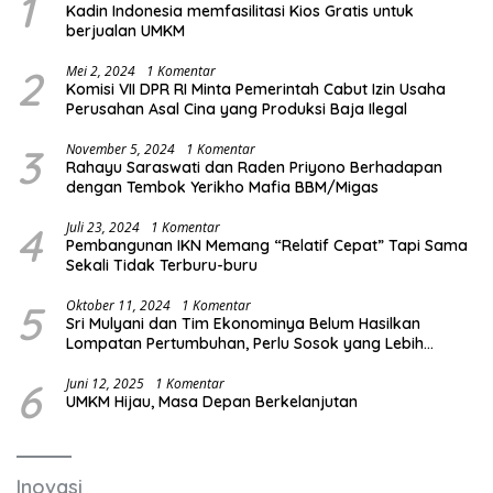
1
Kadin Indonesia memfasilitasi Kios Gratis untuk
berjualan UMKM
2
Mei 2, 2024
1 Komentar
Komisi VII DPR RI Minta Pemerintah Cabut Izin Usaha
Perusahan Asal Cina yang Produksi Baja Ilegal
3
November 5, 2024
1 Komentar
Rahayu Saraswati dan Raden Priyono Berhadapan
dengan Tembok Yerikho Mafia BBM/Migas
4
Juli 23, 2024
1 Komentar
Pembangunan IKN Memang “Relatif Cepat” Tapi Sama
Sekali Tidak Terburu-buru
5
Oktober 11, 2024
1 Komentar
Sri Mulyani dan Tim Ekonominya Belum Hasilkan
Lompatan Pertumbuhan, Perlu Sosok yang Lebih
Kreatif dan Out of the Box
6
Juni 12, 2025
1 Komentar
UMKM Hijau, Masa Depan Berkelanjutan
Inovasi