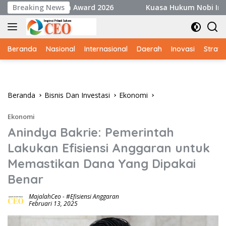
Langsung
kselen Award 2026
Breaking News
Kuasa Hukum Nobi Irawan: Acte Va
ke
konten
Beranda
Nasional
Internasional
Daerah
Inovasi
Strate
Beranda
Bisnis Dan Investasi
Ekonomi
Ekonomi
Anindya Bakrie: Pemerintah
Lakukan Efisiensi Anggaran untuk
Memastikan Dana Yang Dipakai
Benar
MajalahCeo
-
#Efisiensi Anggaran
Februari 13, 2025