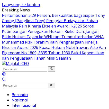
Langsung ke konten
Breaking News
Pertumbuhan 5,29 Persen, Berkualitas bagi Siapa?
Tony
Chong [Panglima Tony] Penggiat Budaya dari Sabah,
Malaysia Raih Kinerja Ekselen Award II-2026
Soroti
Ketimpangan Penegakan Hukum, Rieke Diah: Jangan
Bikin Hukum Tajam ke WNI tapi Tumpul terhadap WNA
Muhammad Riski Ibrahim Raih Penghargaan Kinerja
Ekselen Award 2026
Kuasa Hukum Nobi Irawan: Acte Van
Eigendom No 1809, 8335 Tahun 1930 Bukti Kepemilikan
dan Penguasaan Tanah Milik Saamah
Beranda
Nasional
Internasional