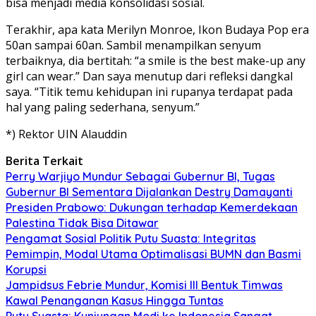
bisa menjadi media konsolidasi sosial.
Terakhir, apa kata Merilyn Monroe, Ikon Budaya Pop era
50an sampai 60an. Sambil menampilkan senyum
terbaiknya, dia bertitah: “a smile is the best make-up any
girl can wear.” Dan saya menutup dari refleksi dangkal
saya. “Titik temu kehidupan ini rupanya terdapat pada
hal yang paling sederhana, senyum.”
*) Rektor UIN Alauddin
Berita Terkait
Perry Warjiyo Mundur Sebagai Gubernur BI, Tugas
Gubernur BI Sementara Dijalankan Destry Damayanti
Presiden Prabowo: Dukungan terhadap Kemerdekaan
Palestina Tidak Bisa Ditawar
Pengamat Sosial Politik Putu Suasta: Integritas
Pemimpin, Modal Utama Optimalisasi BUMN dan Basmi
Korupsi
Jampidsus Febrie Mundur, Komisi III Bentuk Timwas
Kawal Penanganan Kasus Hingga Tuntas
Putu Suasta: Kunjungan Modi ke Indonesia Sangat