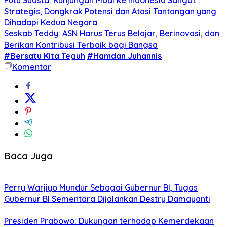
Strategis, Dongkrak Potensi dan Atasi Tantangan yang
Dihadapi Kedua Negara
Seskab Teddy: ASN Harus Terus Belajar, Berinovasi, dan
Berikan Kontribusi Terbaik bagi Bangsa
#Bersatu Kita Teguh
#Hamdan Juhannis
Komentar
Baca Juga
Perry Warjiyo Mundur Sebagai Gubernur BI, Tugas
Gubernur BI Sementara Dijalankan Destry Damayanti
Presiden Prabowo: Dukungan terhadap Kemerdekaan