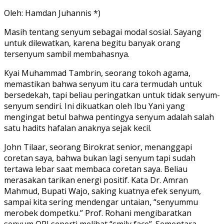
Oleh: Hamdan Juhannis *)
Masih tentang senyum sebagai modal sosial. Sayang
untuk dilewatkan, karena begitu banyak orang
tersenyum sambil membahasnya.
Kyai Muhammad Tambrin, seorang tokoh agama,
memastikan bahwa senyum itu cara termudah untuk
bersedekah, tapi beliau peringatkan untuk tidak senyum-
senyum sendiri. Ini dikuatkan oleh Ibu Yani yang
mengingat betul bahwa pentingya senyum adalah salah
satu hadits hafalan anaknya sejak kecil.
John Tilaar, seorang Birokrat senior, menanggapi
coretan saya, bahwa bukan lagi senyum tapi sudah
tertawa lebar saat membaca coretan saya. Beliau
merasakan tarikan energi positif. Kata Dr. Amran
Mahmud, Bupati Wajo, saking kuatnya efek senyum,
sampai kita sering mendengar untaian, “senyummu
merobek dompetku.” Prof. Rohani mengibaratkan
senyum ORI seperti melihat “smily face”. Sementara