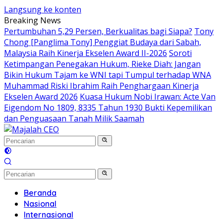
Langsung ke konten
Breaking News
Pertumbuhan 5,29 Persen, Berkualitas bagi Siapa?
Tony
Chong [Panglima Tony] Penggiat Budaya dari Sabah,
Malaysia Raih Kinerja Ekselen Award II-2026
Soroti
Ketimpangan Penegakan Hukum, Rieke Diah: Jangan
Bikin Hukum Tajam ke WNI tapi Tumpul terhadap WNA
Muhammad Riski Ibrahim Raih Penghargaan Kinerja
Ekselen Award 2026
Kuasa Hukum Nobi Irawan: Acte Van
Eigendom No 1809, 8335 Tahun 1930 Bukti Kepemilikan
dan Penguasaan Tanah Milik Saamah
Beranda
Nasional
Internasional