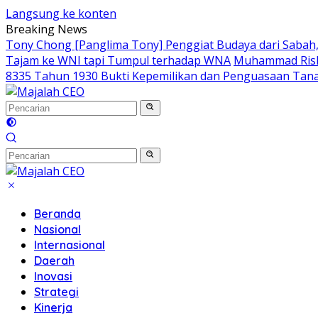
Langsung ke konten
Breaking News
Tony Chong [Panglima Tony] Penggiat Budaya dari Sabah, 
Tajam ke WNI tapi Tumpul terhadap WNA
Muhammad Riski
8335 Tahun 1930 Bukti Kepemilikan dan Penguasaan Tan
Beranda
Nasional
Internasional
Daerah
Inovasi
Strategi
Kinerja