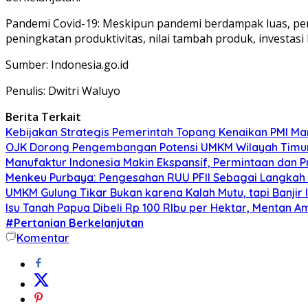
Pandemi Covid-19: Meskipun pandemi berdampak luas, p
peningkatan produktivitas, nilai tambah produk, investasi
Sumber: Indonesia.go.id
Penulis: Dwitri Waluyo
Berita Terkait
Kebijakan Strategis Pemerintah Topang Kenaikan PMI Ma
OJK Dorong Pengembangan Potensi UMKM Wilayah Timur M
Manufaktur Indonesia Makin Ekspansif, Permintaan dan Pro
Menkeu Purbaya: Pengesahan RUU PFII Sebagai Langkah S
UMKM Gulung Tikar Bukan karena Kalah Mutu, tapi Banjir
Isu Tanah Papua Dibeli Rp 100 RIbu per Hektar, Mentan 
#Pertanian Berkelanjutan
Komentar