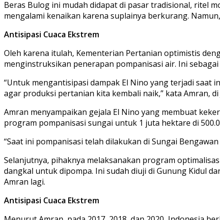
Beras Bulog ini mudah didapat di pasar tradisional, rit
mengalami kenaikan karena suplainya berkurang. Namun, b
Antisipasi Cuaca Ekstrem
Oleh karena itulah, Kementerian Pertanian optimistis de
menginstruksikan penerapan pompanisasi air. Ini sebaga
“Untuk mengantisipasi dampak El Nino yang terjadi saat in
agar produksi pertanian kita kembali naik,” kata Amran, di 
Amran menyampaikan gejala El Nino yang membuat kekeri
program pompanisasi sungai untuk 1 juta hektare di 500.00
“Saat ini pompanisasi telah dilakukan di Sungai Bengawan
Selanjutnya, pihaknya melaksanakan program optimalisas
dangkal untuk dipompa. Ini sudah diuji di Gunung Kidul da
Amran lagi.
Antisipasi Cuaca Ekstrem
Menurut Amran, pada 2017, 2018, dan 2020, Indonesia be