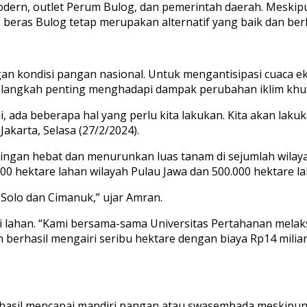
el modern, outlet Perum Bulog, dan pemerintah daerah. Mes
eras Bulog tetap merupakan alternatif yang baik dan berk
ngan kondisi pangan nasional. Untuk mengantisipasi cuaca
i langkah penting menghadapi dampak perubahan iklim khus
i, ada beberapa hal yang perlu kita lakukan. Kita akan laku
Jakarta, Selasa (27/2/2024).
ngan hebat dan menurunkan luas tanam di sejumlah wilaya
0 hektare lahan wilayah Pulau Jawa dan 500.000 hektare lah
 Solo dan Cimanuk,” ujar Amran.
i lahan. “Kami bersama-sama Universitas Pertahanan mela
n berhasil mengairi seribu hektare dengan biaya Rp14 miliar
rhasil mencapai mandiri pangan atau swasembada meskipun