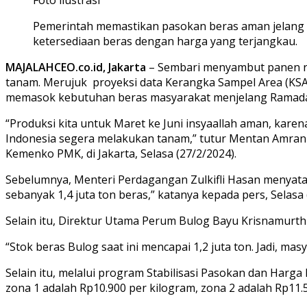
Pemerintah memastikan pasokan beras aman jelang L
ketersediaan beras dengan harga yang terjangkau.
MAJALAHCEO.co.id, Jakarta
– Sembari menyambut panen ra
tanam. Merujuk proyeksi data Kerangka Sampel Area (KSA) 
memasok kebutuhan beras masyarakat menjelang Ramadan
“Produksi kita untuk Maret ke Juni insyaallah aman, kare
Indonesia segera melakukan tanam,” tutur Mentan Amran 
Kemenko PMK, di Jakarta, Selasa (27/2/2024).
Sebelumnya, Menteri Perdagangan Zulkifli Hasan menyatak
sebanyak 1,4 juta ton beras,” katanya kepada pers, Selasa
Selain itu, Direktur Utama Perum Bulog Bayu Krisnamur
“Stok beras Bulog saat ini mencapai 1,2 juta ton. Jadi, 
Selain itu, melalui program Stabilisasi Pasokan dan Har
zona 1 adalah Rp10.900 per kilogram, zona 2 adalah Rp11.