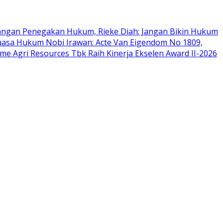
angan Penegakan Hukum, Rieke Diah: Jangan Bikin Hukum
asa Hukum Nobi Irawan: Acte Van Eigendom No 1809,
me Agri Resources Tbk Raih Kinerja Ekselen Award II-2026