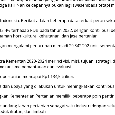
da tiga kali. Nah ke depannya bukan lagi swasembada tetapi
onesia. Berikut adalah beberapa data terkait peran sekto
2,4% terhadap PDB pada tahun 2022, dengan kontribusi ber
man hortikultura, kehutanan, dan jasa pertanian.
ngan mengalami penurunan menjadi 29.342.202 unit, seme
 Kementan 2020-2024 merinci visi, misi, tujuan, strategi,
n mekanisme pemantauan dan evaluasi.
 pertanian mencapai Rp1.134,5 triliun.
s dan upaya yang dilakukan untuk meningkatkan kontribus
ngkan Kementerian Pertanian memiliki beberapa poin pentin
emandang lahan pertanian sebagai satu industri dengan se
duk ikutan, dan limbah.