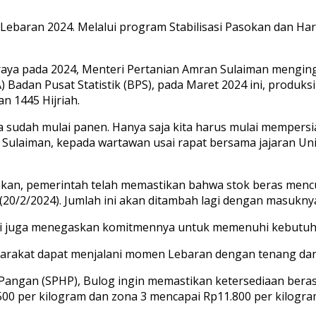
ebaran 2024. Melalui program Stabilisasi Pasokan dan Ha
ya pada 2024, Menteri Pertanian Amran Sulaiman menging
Badan Pusat Statistik (BPS), pada Maret 2024 ini, produks
 1445 Hijriah.
na sudah mulai panen. Hanya saja kita harus mulai mempersi
Sulaiman, kepada wartawan usai rapat bersama jajaran Un
an, pemerintah telah memastikan bahwa stok beras mencuku
 (20/2/2024). Jumlah ini akan ditambah lagi dengan masuknya
thi juga menegaskan komitmennya untuk memenuhi kebutuh
masyarakat dapat menjalani momen Lebaran dengan tenang da
ga Pangan (SPHP), Bulog ingin memastikan ketersediaan ber
500 per kilogram dan zona 3 mencapai Rp11.800 per kilogra