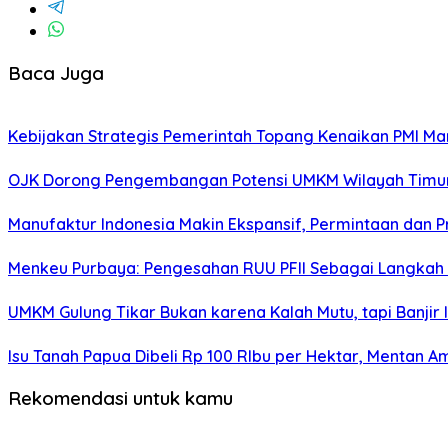
Baca Juga
Kebijakan Strategis Pemerintah Topang Kenaikan PMI Ma
OJK Dorong Pengembangan Potensi UMKM Wilayah Timur M
Manufaktur Indonesia Makin Ekspansif, Permintaan dan Pro
Menkeu Purbaya: Pengesahan RUU PFII Sebagai Langkah S
UMKM Gulung Tikar Bukan karena Kalah Mutu, tapi Banjir
Isu Tanah Papua Dibeli Rp 100 RIbu per Hektar, Mentan 
Rekomendasi untuk kamu