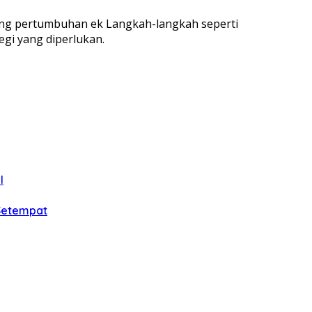
ng pertumbuhan ek Langkah-langkah seperti
egi yang diperlukan.
l
 Setempat