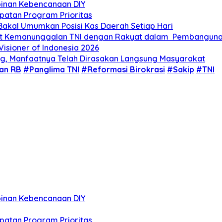
mpinan Kebencanaan DIY
atan Program Prioritas
Bakal Umumkan Posisi Kas Daerah Setiap Hari
kuat Kemanunggalan TNI dengan Rakyat dalam Pembangun
isioner of Indonesia 2026
eng, Manfaatnya Telah Dirasakan Langsung Masyarakat
an RB
#Panglima TNI
#Reformasi Birokrasi
#Sakip
#TNI
mpinan Kebencanaan DIY
atan Program Prioritas