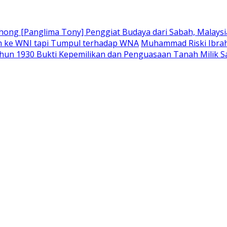
ong [Panglima Tony] Penggiat Budaya dari Sabah, Malaysia
m ke WNI tapi Tumpul terhadap WNA
Muhammad Riski Ibrah
hun 1930 Bukti Kepemilikan dan Penguasaan Tanah Milik 