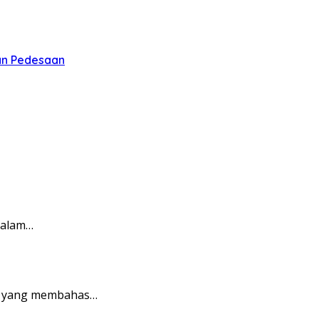
an Pedesaan
dalam…
ri yang membahas…