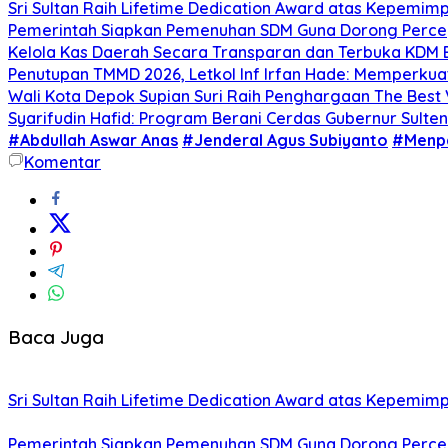
Sri Sultan Raih Lifetime Dedication Award atas Kepemi
Pemerintah Siapkan Pemenuhan SDM Guna Dorong Percep
Kelola Kas Daerah Secara Transparan dan Terbuka KDM 
Penutupan TMMD 2026, Letkol Inf Irfan Hade: Memper
Wali Kota Depok Supian Suri Raih Penghargaan The Best V
Syarifudin Hafid: Program Berani Cerdas Gubernur Sult
#Abdullah Aswar Anas
#Jenderal Agus Subiyanto
#Menp
Komentar
Baca Juga
Sri Sultan Raih Lifetime Dedication Award atas Kepemi
Pemerintah Siapkan Pemenuhan SDM Guna Dorong Percep