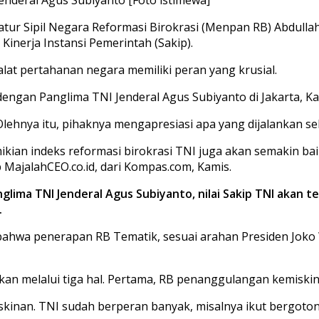
tur Sipil Negara Reformasi Birokrasi (Menpan RB) Abdul
Kinerja Instansi Pemerintah (Sakip).
lat pertahanan negara memiliki peran yang krusial.
gan Panglima TNI Jenderal Agus Subiyanto di Jakarta, Kam
Olehnya itu, pihaknya mengapresiasi apa yang dijalankan se
 Demikian indeks reformasi birokrasi TNI juga akan semakin
p MajalahCEO.co.id, dari Kompas.com, Kamis.
lima TNI Jenderal Agus Subiyanto, nilai Sakip TNI akan 
.
bahwa penerapan RB Tematik, sesuai arahan Presiden Joko 
kan melalui tiga hal. Pertama, RB penanggulangan kemiskin
inan. TNI sudah berperan banyak, misalnya ikut bergoton