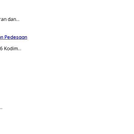
ran dan…
an Pedesaan
26 Kodim…
…