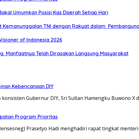
Bakal Umumkan Posisi Kas Daerah Setiap Hari
kuat Kemanunggalan TNI dengan Rakyat dalam Pembangun
isioner of Indonesia 2026
eng, Manfaatnya Telah Dirasakan Langsung Masyarakat
mpinan Kebencanaan DIY
 konsisten Gubernur DIY, Sri Sultan Hamengku Buwono X 
atan Program Prioritas
(Mensesneg) Prasetyo Hadi menghadiri rapat tingkat mente