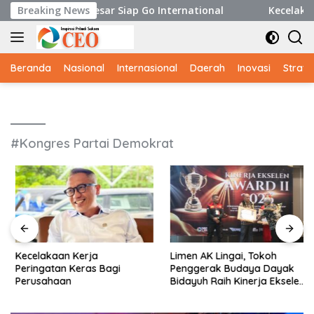
Langsung
iki Potensi Besar Siap Go International
Breaking News
Kecelakaan Kerj
ke
konten
Beranda
Nasional
Internasional
Daerah
Inovasi
Strate
#Kongres Partai Demokrat
Kecelakaan Kerja
Limen AK Lingai, Tokoh
Peringatan Keras Bagi
Penggerak Budaya Dayak
Perusahaan
Bidayuh Raih Kinerja Ekselen
Award II-2026