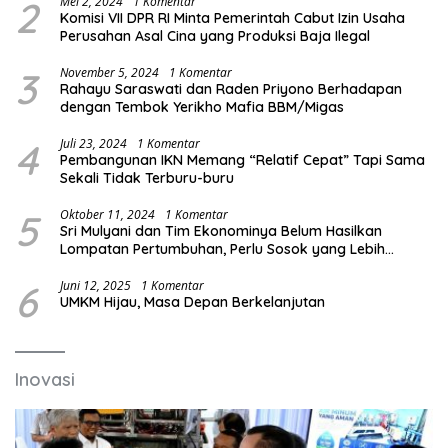
2
Mei 2, 2024
1 Komentar
Komisi VII DPR RI Minta Pemerintah Cabut Izin Usaha
Perusahan Asal Cina yang Produksi Baja Ilegal
3
November 5, 2024
1 Komentar
Rahayu Saraswati dan Raden Priyono Berhadapan
dengan Tembok Yerikho Mafia BBM/Migas
4
Juli 23, 2024
1 Komentar
Pembangunan IKN Memang “Relatif Cepat” Tapi Sama
Sekali Tidak Terburu-buru
5
Oktober 11, 2024
1 Komentar
Sri Mulyani dan Tim Ekonominya Belum Hasilkan
Lompatan Pertumbuhan, Perlu Sosok yang Lebih
Kreatif dan Out of the Box
6
Juni 12, 2025
1 Komentar
UMKM Hijau, Masa Depan Berkelanjutan
Inovasi