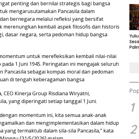
gat penting dan bernilai strategis bagi bangsa
untuk mengarusutamakan Pancasila dalam
an bernegara melalui refleksi yang bersifat
k merenungkan kembali aspek filosofis dan historis
ogi, dasar negara, serta pedoman hidup bangsa
Yuli
Sesa
Pali
Nilai
momentum untuk merefleksikan kembali nilai-nilai
 pada 1 Juni 1945. Peringatan ini mengajak seluruh
an Pancasila sebagai kompas moral dan pedoman
atuan di tengah keberagaman bangsa
Pop
, CEO Kinerja Group Risdiana Wiryatni,
a, yang diperingati setiap tanggal 1 Juni.
1
a dengan momentum ini, kita semua anak-anak
mengamalkan dan mengimplementasikan dalam hidup
2
yang termaktub dalam sila-sila Pancasila,” kata
, Minggu [31/5/2026] malam.