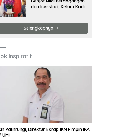
Genjot Nilai Perdagangan
dan Investasi, Ketum Kadin
Hadiri Sejumlah Agenda di
China
Selengkapnya
ok Inspiratif
in Palinrungi, Direktur Ekrap IKN Pimpin IKA
P UMI