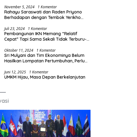
Produksi Baja Ilegal
November 5, 2024
1 Komentar
Rahayu Saraswati dan Raden Priyono
Berhadapan dengan Tembok Yerikho
Mafia BBM/Migas
Juli 23, 2024
1 Komentar
Pembangunan IKN Memang “Relatif
Cepat” Tapi Sama Sekali Tidak Terburu-
buru
Oktober 11, 2024
1 Komentar
Sri Mulyani dan Tim Ekonominya Belum
Hasilkan Lompatan Pertumbuhan, Perlu
Sosok yang Lebih Kreatif dan Out of the
Box
Juni 12, 2025
1 Komentar
UMKM Hijau, Masa Depan Berkelanjutan
vasi