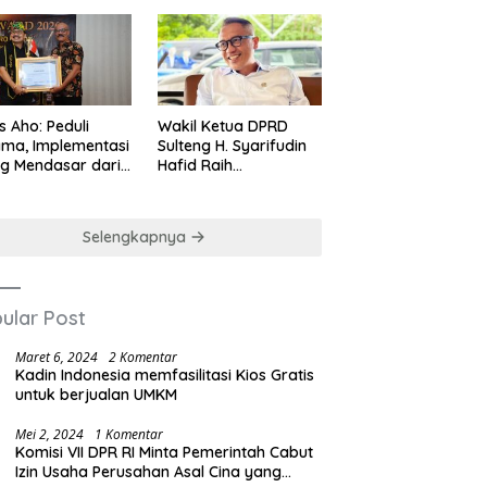
us Aho: Peduli
Wakil Ketua DPRD
ma, Implementasi
Sulteng H. Syarifudin
ng Mendasar dari
Hafid Raih
-nilai Cinta Kasih
Penghargaan
Leadership Excellence
Award 2026
Selengkapnya
ular Post
Maret 6, 2024
2 Komentar
Kadin Indonesia memfasilitasi Kios Gratis
untuk berjualan UMKM
Mei 2, 2024
1 Komentar
Komisi VII DPR RI Minta Pemerintah Cabut
Izin Usaha Perusahan Asal Cina yang