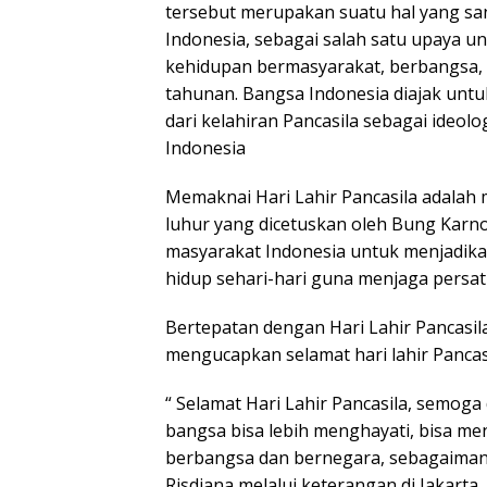
tersebut merupakan suatu hal yang san
Indonesia, sebagai salah satu upaya 
kehidupan bermasyarakat, berbangsa, d
tahunan. Bangsa Indonesia diajak untu
dari kelahiran Pancasila sebagai ideol
Indonesia
Memaknai Hari Lahir Pancasila adalah 
luhur yang dicetuskan oleh Bung Karno
masyarakat Indonesia untuk menjadik
hidup sehari-hari guna menjaga pers
Bertepatan dengan Hari Lahir Pancasila
mengucapkan selamat hari lahir Pancasil
“ Selamat Hari Lahir Pancasila, semog
bangsa bisa lebih menghayati, bisa 
berbangsa dan bernegara, sebagaimana 
Risdiana melalui keterangan di Jakarta