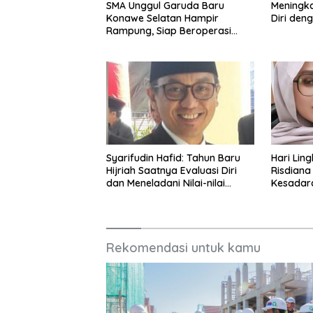
SMA Unggul Garuda Baru
Meningk
Konawe Selatan Hampir
Diri deng
Rampung, Siap Beroperasi
Tahun Ajaran 2026/2027
Syarifudin Hafid: Tahun Baru
Hari Lin
Hijriah Saatnya Evaluasi Diri
Risdiana
dan Meneladani Nilai-nilai
Kesadar
Hijrah Rasulullah
Penghija
Rekomendasi untuk kamu