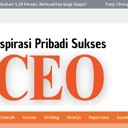
litas bagi Siapa?
Tony Chong [Panglima Tony] Penggiat
Daerah
Inovasi
Strategi
Kinerja
Reportase
Sosok 