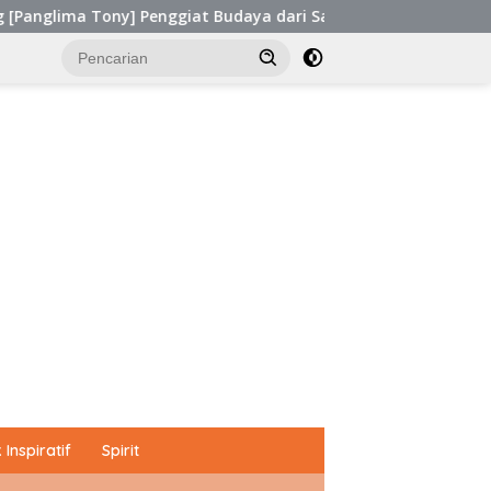
 Budaya dari Sabah, Malaysia Raih Kinerja Ekselen Award II-20
Inspiratif
Spirit