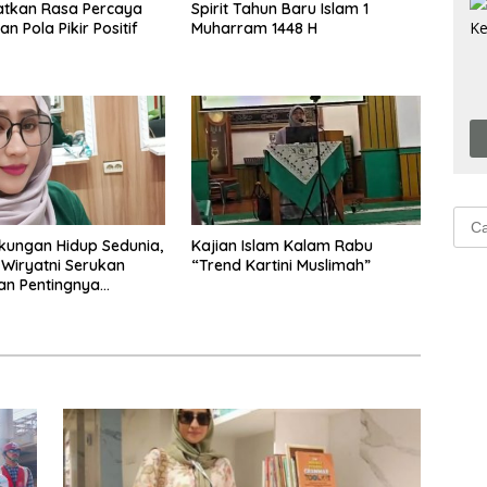
atkan Rasa Percaya
Spirit Tahun Baru Islam 1
an Pola Pikir Positif
Muharram 1448 H
Cari
untu
gkungan Hidup Sedunia,
Kajian Islam Kalam Rabu
 Wiryatni Serukan
“Trend Kartini Muslimah”
an Pentingnya
uan di Bumi