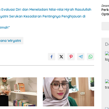
Des
Desem
Evaluasi Diri dan Meneladani Nilai-nilai Hijrah Rasulullah
Perk
Opti
ryatni Serukan Kesadaran Pentingnya Penghijauan di
limah”
iana Wiryatni
D