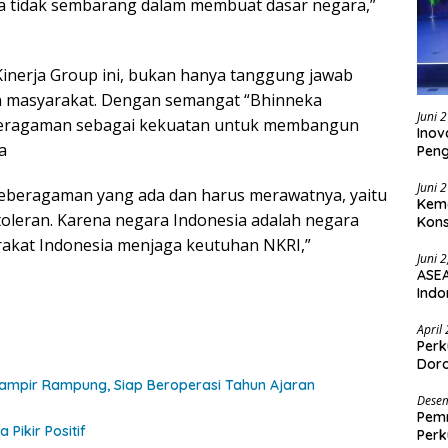
ya tidak sembarang dalam membuat dasar negara,”
nerja Group ini, bukan hanya tanggung jawab
en masyarakat. Dengan semangat “Bhinneka
Juni 
keberagaman sebagai kekuatan untuk membangun
Inov
a
Pen
Juni 
eberagaman yang ada dan harus merawatnya, yaitu
Keme
oleran. Karena negara Indonesia adalah negara
Kons
rakat Indonesia menjaga keutuhan NKRI,”
Juni 
ASEA
Indo
April
Perk
Doro
ampir Rampung, Siap Beroperasi Tahun Ajaran
Desem
Pemr
Pikir Positif
Perk