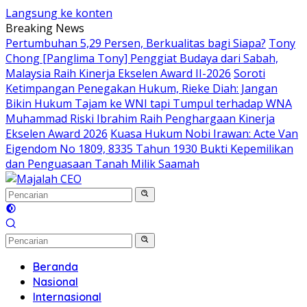
Langsung ke konten
Breaking News
Pertumbuhan 5,29 Persen, Berkualitas bagi Siapa?
Tony
Chong [Panglima Tony] Penggiat Budaya dari Sabah,
Malaysia Raih Kinerja Ekselen Award II-2026
Soroti
Ketimpangan Penegakan Hukum, Rieke Diah: Jangan
Bikin Hukum Tajam ke WNI tapi Tumpul terhadap WNA
Muhammad Riski Ibrahim Raih Penghargaan Kinerja
Ekselen Award 2026
Kuasa Hukum Nobi Irawan: Acte Van
Eigendom No 1809, 8335 Tahun 1930 Bukti Kepemilikan
dan Penguasaan Tanah Milik Saamah
Beranda
Nasional
Internasional