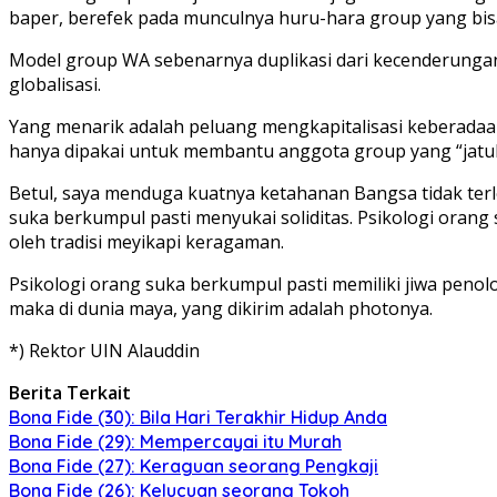
baper, berefek pada munculnya huru-hara group yang bi
Model group WA sebenarnya duplikasi dari kecenderungan
globalisasi.
Yang menarik adalah peluang mengkapitalisasi keberadaa
hanya dipakai untuk membantu anggota group yang “jatuh
Betul, saya menduga kuatnya ketahanan Bangsa tidak terle
suka berkumpul pasti menyukai soliditas. Psikologi orang 
oleh tradisi meyikapi keragaman.
Psikologi orang suka berkumpul pasti memiliki jiwa penolon
maka di dunia maya, yang dikirim adalah photonya.
*) Rektor UIN Alauddin
Berita Terkait
Bona Fide (30): Bila Hari Terakhir Hidup Anda
Bona Fide (29): Mempercayai itu Murah
Bona Fide (27): Keraguan seorang Pengkaji
Bona Fide (26): Kelucuan seorang Tokoh