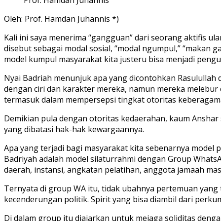
Oleh: Prof. Hamdan Juhannis *)
Kali ini saya menerima “gangguan” dari seorang aktifis u
disebut sebagai modal sosial, “modal ngumpul,” “makan ga
model kumpul masyarakat kita justeru bisa menjadi pengua
Nyai Badriah menunjuk apa yang dicontohkan Rasulullah
dengan ciri dan karakter mereka, namun mereka melebur di
termasuk dalam mempersepsi tingkat otoritas keberagama
Demikian pula dengan otoritas kedaerahan, kaum Anshar se
yang dibatasi hak-hak kewargaannya.
Apa yang terjadi bagi masyarakat kita sebenarnya model p
Badriyah adalah model silaturrahmi dengan Group WhatsA
daerah, instansi, angkatan pelatihan, anggota jamaah mas
Ternyata di group WA itu, tidak ubahnya pertemuan yang
kecenderungan politik. Spirit yang bisa diambil dari perk
Di dalam group itu diajarkan untuk mejaga soliditas deng