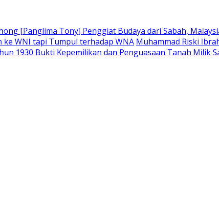
ong [Panglima Tony] Penggiat Budaya dari Sabah, Malaysia
m ke WNI tapi Tumpul terhadap WNA
Muhammad Riski Ibrah
hun 1930 Bukti Kepemilikan dan Penguasaan Tanah Milik 