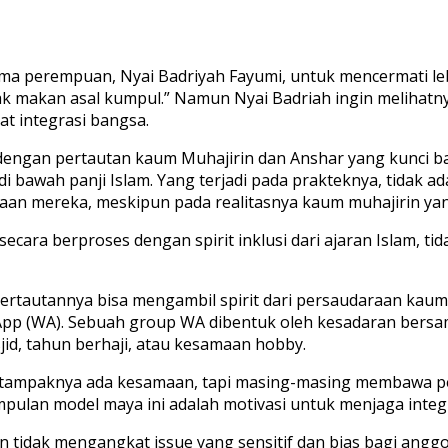
lama perempuan, Nyai Badriyah Fayumi, untuk mencermati leb
k makan asal kumpul.” Namun Nyai Badriah ingin melihatnya
t integrasi bangsa.
 dengan pertautan kaum Muhajirin dan Anshar yang kunci 
 bawah panji Islam. Yang terjadi pada prakteknya, tidak a
an mereka, meskipun pada realitasnya kaum muhajirin yang
cara berproses dengan spirit inklusi dari ajaran Islam, t
ertautannya bisa mengambil spirit dari persaudaraan kaum 
pp (WA). Sebuah group WA dibentuk oleh kesadaran bersama
jid, tahun berhaji, atau kesamaan hobby.
 tampaknya ada kesamaan, tapi masing-masing membawa perb
umpulan model maya ini adalah motivasi untuk menjaga integ
an tidak mengangkat issue yang sensitif dan bias bagi angg