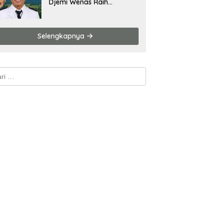
Djemi Wenas Raih
Kemenangan Mutlak
Selengkapnya
k: