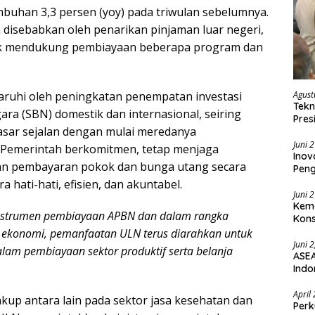
umbuhan 3,3 persen (yoy) pada triwulan sebelumnya.
isebabkan oleh penarikan pinjaman luar negeri,
tuk mendukung pembiayaan beberapa program dan
Agust
ruhi oleh peningkatan penempatan investasi
Tekn
ara (SBN) domestik dan internasional, seiring
Pres
asar sejalan dengan mulai meredanya
Juni 
. Pemerintah berkomitmen, tetap menjaga
Inov
ban pembayaran pokok dan bunga utang secara
Pen
 hati-hati, efisien, dan akuntabel.
Juni 
Keme
instrumen pembiayaan APBN dan dalam rangka
Kons
konomi, pemanfaatan ULN terus diarahkan untuk
Juni 
am pembiayaan sektor produktif serta belanja
ASEA
Indo
April
p antara lain pada sektor jasa kesehatan dan
Perk