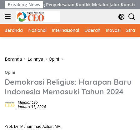
Langsung
Penyelesaian Konflik Melalui Jalur Konstitusional
Breaking News
Per
ke
konten
Beranda
Nasional
Internasional
Daerah
Inovasi
Strate
Beranda
Lainnya
Opini
Opini
Demokrasi Religius: Harapan Baru
Indonesia Memasuki Tahun 2024
MajalahCeo
Januari 31, 2024
Prof. Dr. Muhammad Azhar, MA.