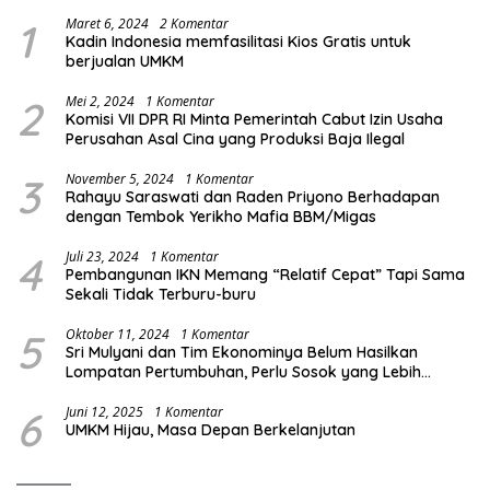
1
Maret 6, 2024
2 Komentar
Kadin Indonesia memfasilitasi Kios Gratis untuk
berjualan UMKM
2
Mei 2, 2024
1 Komentar
Komisi VII DPR RI Minta Pemerintah Cabut Izin Usaha
Perusahan Asal Cina yang Produksi Baja Ilegal
3
November 5, 2024
1 Komentar
Rahayu Saraswati dan Raden Priyono Berhadapan
dengan Tembok Yerikho Mafia BBM/Migas
4
Juli 23, 2024
1 Komentar
Pembangunan IKN Memang “Relatif Cepat” Tapi Sama
Sekali Tidak Terburu-buru
5
Oktober 11, 2024
1 Komentar
Sri Mulyani dan Tim Ekonominya Belum Hasilkan
Lompatan Pertumbuhan, Perlu Sosok yang Lebih
Kreatif dan Out of the Box
6
Juni 12, 2025
1 Komentar
UMKM Hijau, Masa Depan Berkelanjutan