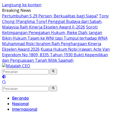
Langsung ke konten
Breaking News
Pertumbuhan 5,29 Persen, Berkualitas bagi Siapa?
Tony
Chong [Panglima Tony] Penggiat Budaya dari Sabah,
Malaysia Raih Kinerja Ekselen Award II-2026
Soroti
Ketimpangan Penegakan Hukum, Rieke Diah: Jangan
Bikin Hukum Tajam ke WNI tapi Tumpul terhadap WNA
Muhammad Riski Ibrahim Raih Penghargaan Kinerja
Ekselen Award 2026
Kuasa Hukum Nobi Irawan: Acte Van
Eigendom No 1809, 8335 Tahun 1930 Bukti Kepemilikan
dan Penguasaan Tanah Milik Saamah
Beranda
Nasional
Internasional