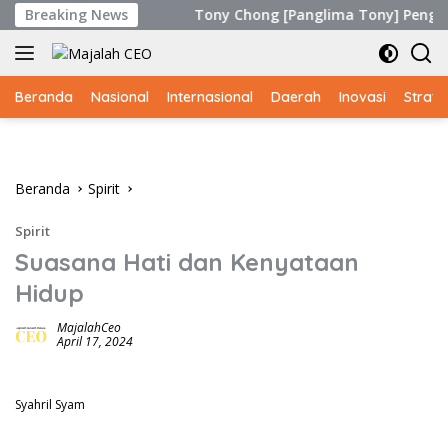
Langsung
 bagi Siapa?
Breaking News
Tony Chong [Panglima Tony] Penggiat Buday
ke
konten
Beranda
Nasional
Internasional
Daerah
Inovasi
Strate
Beranda
Spirit
Spirit
Suasana Hati dan Kenyataan
Hidup
MajalahCeo
April 17, 2024
Syahril Syam