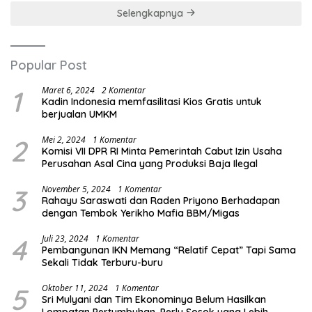
Selengkapnya
Popular Post
1
Maret 6, 2024
2 Komentar
Kadin Indonesia memfasilitasi Kios Gratis untuk
berjualan UMKM
2
Mei 2, 2024
1 Komentar
Komisi VII DPR RI Minta Pemerintah Cabut Izin Usaha
Perusahan Asal Cina yang Produksi Baja Ilegal
3
November 5, 2024
1 Komentar
Rahayu Saraswati dan Raden Priyono Berhadapan
dengan Tembok Yerikho Mafia BBM/Migas
4
Juli 23, 2024
1 Komentar
Pembangunan IKN Memang “Relatif Cepat” Tapi Sama
Sekali Tidak Terburu-buru
5
Oktober 11, 2024
1 Komentar
Sri Mulyani dan Tim Ekonominya Belum Hasilkan
Lompatan Pertumbuhan, Perlu Sosok yang Lebih