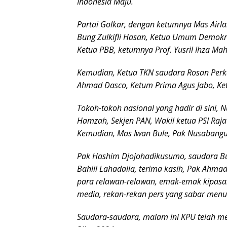
Indonesia Maju.
Partai Golkar, dengan ketumnya Mas Air
Bung Zulkifli Hasan, Ketua Umum Demokr
Ketua PBB, ketumnya Prof. Yusril Ihza M
Kemudian, Ketua TKN saudara Rosan Perka
Ahmad Dasco, Ketum Prima Agus Jabo, Ket
Tokoh-tokoh nasional yang hadir di sini, 
Hamzah, Sekjen PAN, Wakil ketua PSI Raja 
Kemudian, Mas Iwan Bule, Pak Nusabangun
Pak Hashim Djojohadikusumo, saudara Bud
Bahlil Lahadalia, terima kasih, Pak Ahmad
para relawan-relawan, emak-emak kipasan 
media, rekan-rekan pers yang sabar menu
Saudara-saudara, malam ini KPU telah m