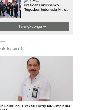
Juli 3, 2026
Presiden Lukashenko
Tegaskan Indonesia Mitra
Penting Belarus di Asia
Tenggara
Selengkapnya
ok Inspiratif
in Palinrungi, Direktur Ekrap IKN Pimpin IKA