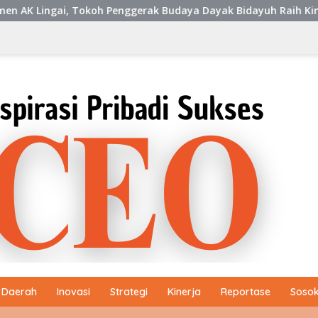
oh Penggerak Budaya Dayak Bidayuh Raih Kinerja Ekselen Award 
Daerah
Inovasi
Strategi
Kinerja
Reportase
Sosok 