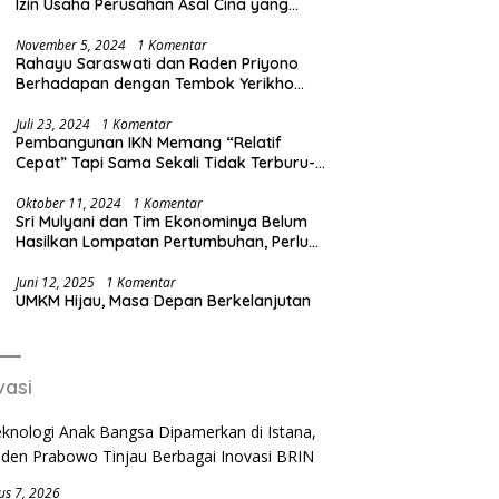
Izin Usaha Perusahan Asal Cina yang
Produksi Baja Ilegal
November 5, 2024
1 Komentar
Rahayu Saraswati dan Raden Priyono
Berhadapan dengan Tembok Yerikho
Mafia BBM/Migas
Juli 23, 2024
1 Komentar
Pembangunan IKN Memang “Relatif
Cepat” Tapi Sama Sekali Tidak Terburu-
buru
Oktober 11, 2024
1 Komentar
Sri Mulyani dan Tim Ekonominya Belum
Hasilkan Lompatan Pertumbuhan, Perlu
Sosok yang Lebih Kreatif dan Out of the
Box
Juni 12, 2025
1 Komentar
UMKM Hijau, Masa Depan Berkelanjutan
vasi
us 7, 2026