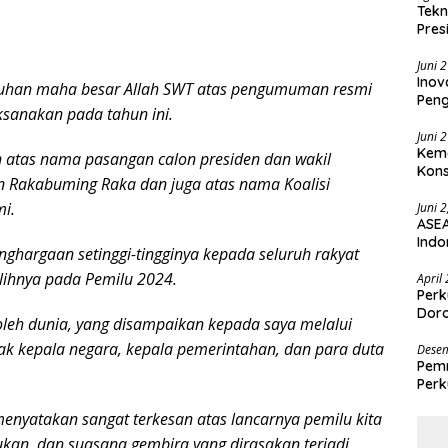
Tekn
Pres
Juni 
Inov
t Tuhan maha besar Allah SWT atas pengumuman resmi
Pen
aksanakan pada tahun ini.
Juni 
Keme
n atas nama pasangan calon presiden dan wakil
Kons
n Rakabuming Raka dan juga atas nama Koalisi
i.
Juni 
ASEA
Indo
ghargaan setinggi-tingginya kepada seluruh rakyat
lihnya pada Pemilu 2024.
April
Perk
Doro
 oleh dunia, yang disampaikan kepada saya melalui
ak kepala negara, kepala pemerintahan, dan para duta
Desem
Pemr
Perk
Des
enyatakan sangat terkesan atas lancarnya pemilu kita
jukan, dan suasana gembira yang dirasakan terjadi