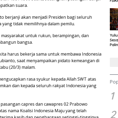
FSIK
patkan suara.
 berjanji akan menjadi Presiden bagi seluruh
 yang tidak memilihnya dalam pemilu.
 masyarakat untuk rukun, berampingan, dan
Yuli
Sesa
bangun bangsa.
Pali
Nilai
n, kita harus bekerja sama untuk membawa Indonesia
bianto, saat menyampaikan pidato kemeangan di
Rabu (20/3) malam.
mengucapkan rasa syukur kepada Allah SWT atas
Pop
umkan dan kepada seluruh rakyat Indonesia yang
1
a pasangan capres dan cawapres 02 Prabowo
as nama Koalisi Indonesia Maju yang telah
2
erima kasih dan penghargaan setinggi-tingginya