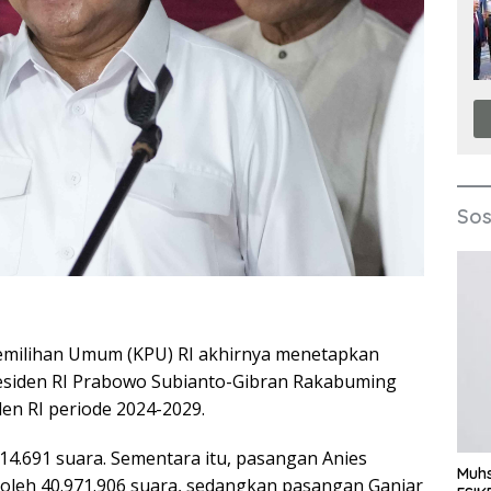
Sos
emilihan Umum (KPU) RI akhirnya menetapkan
residen RI Prabowo Subianto-Gibran Rakabuming
den RI periode 2024-2029.
4.691 suara. Sementara itu, pasangan Anies
Muhs
eh 40.971.906 suara, sedangkan pasangan Ganjar