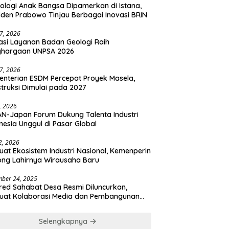
ologi Anak Bangsa Dipamerkan di Istana,
iden Prabowo Tinjau Berbagai Inovasi BRIN
27, 2026
asi Layanan Badan Geologi Raih
ghargaan UNPSA 2026
27, 2026
nterian ESDM Percepat Proyek Masela,
truksi Dimulai pada 2027
2, 2026
N-Japan Forum Dukung Talenta Industri
nesia Unggul di Pasar Global
 2, 2026
uat Ekosistem Industri Nasional, Kemenperin
ng Lahirnya Wirausaha Baru
ber 24, 2025
ed Sahabat Desa Resmi Diluncurkan,
uat Kolaborasi Media dan Pembangunan
a
Selengkapnya