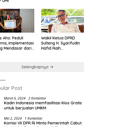
P UMI
us Aho: Peduli
Wakil Ketua DPRD
ma, Implementasi
Sulteng H. Syarifudin
ng Mendasar dari
Hafid Raih
-nilai Cinta Kasih
Penghargaan
Leadership Excellence
Award 2026
Selengkapnya
ular Post
Maret 6, 2024
2 Komentar
Kadin Indonesia memfasilitasi Kios Gratis
untuk berjualan UMKM
Mei 2, 2024
1 Komentar
Komisi VII DPR RI Minta Pemerintah Cabut