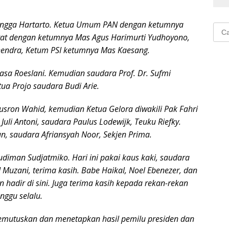
langga Hartarto. Ketua Umum PAN dengan ketumnya
Cari
at dengan ketumnya Mas Agus Harimurti Yudhoyono,
untu
ahendra, Ketum PSI ketumnya Mas Kaesang.
sa Roeslani. Kemudian saudara Prof. Dr. Sufmi
ua Projo saudara Budi Arie.
Nusron Wahid, kemudian Ketua Gelora diwakili Pak Fahri
Juli Antoni, saudara Paulus Lodewijk, Teuku Riefky.
, saudara Afriansyah Noor, Sekjen Prima.
iman Sudjatmiko. Hari ini pakai kaus kaki, saudara
 Muzani, terima kasih. Babe Haikal, Noel Ebenezer, dan
hadir di sini. Juga terima kasih kepada rekan-rekan
nggu selalu.
emutuskan dan menetapkan hasil pemilu presiden dan