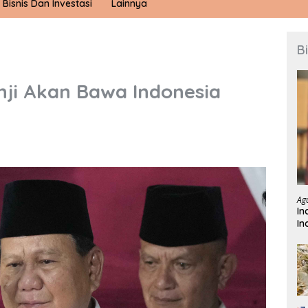
Bisnis Dan Investasi
Lainnya
B
ji Akan Bawa Indonesia
Ag
In
In
Te